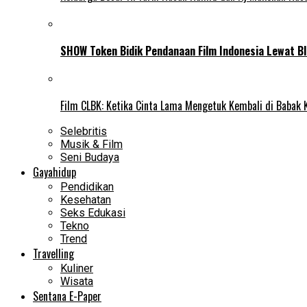
SHOW Token Bidik Pendanaan Film Indonesia Lewat Bl
Film CLBK: Ketika Cinta Lama Mengetuk Kembali di Babak 
Selebritis
Musik & Film
Seni Budaya
Gayahidup
Pendidikan
Kesehatan
Seks Edukasi
Tekno
Trend
Travelling
Kuliner
Wisata
Sentana E-Paper