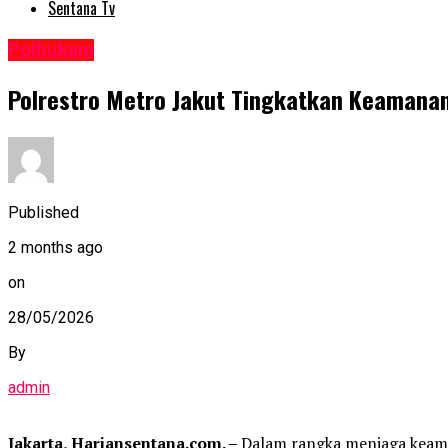
Sentana Tv
Polhukam
Polrestro Metro Jakut Tingkatkan Keamanan
Published
2 months ago
on
28/05/2026
By
admin
Jakarta, Hariansentana.com. –
Dalam rangka menjaga keama