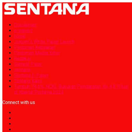
Disclaimer
e-paper2
home
Jokowi’s White Paper Launch
Pedoman Kebijakan
Pedoman Media Siber
Redaksi
Sample Page
sentana
Sentana E-Paper
Tentang Kami
Tumbuh 74,6%, NCKL Bukukan Pendapatan Rp 4,8 Triliun
di Kuartal Pertama 2023
Connect with us