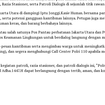
Razia Stasioner, serta Patroli Dialogis di sejumlah titik ra
arta Utara di dampingi Iptu Jonggi.Kasie Humas. bersama par
ya, serta potensi gangguan kamtibmas lainnya. Petugas juga 
man keras, dan barang berbahaya lainnya.
ntau salah satunya Pos Pantau perbatasan Jakarta Utara dan P
os Keamanan Lingkungan untuk berdialog langsung dengan m
-pesan kamtibmas serta mengimbau warga untuk meningkatka
ng), dan segera menghubungi Call Center Polri 110 apabila 
kegiatan patroli, razia stasioner, dan patroli dialogis ini, 
l Adha.1447.H dapat berlangsung dengan tertib, aman, dan ko