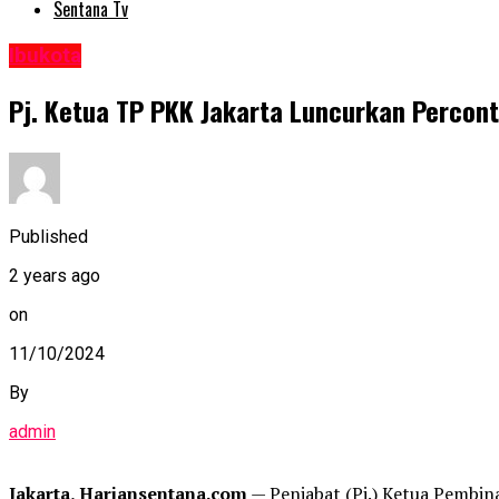
Sentana Tv
Ibukota
Pj. Ketua TP PKK Jakarta Luncurkan Percon
Published
2 years ago
on
11/10/2024
By
admin
Jakarta, Hariansentana.com
— Penjabat (Pj.) Ketua Pembin