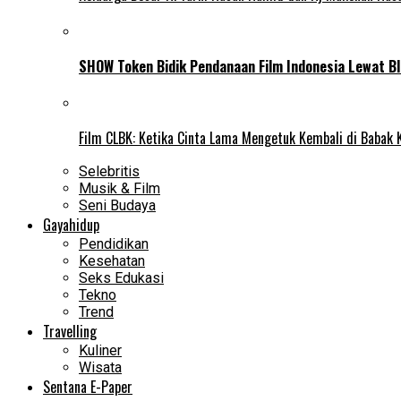
SHOW Token Bidik Pendanaan Film Indonesia Lewat Bl
Film CLBK: Ketika Cinta Lama Mengetuk Kembali di Babak 
Selebritis
Musik & Film
Seni Budaya
Gayahidup
Pendidikan
Kesehatan
Seks Edukasi
Tekno
Trend
Travelling
Kuliner
Wisata
Sentana E-Paper