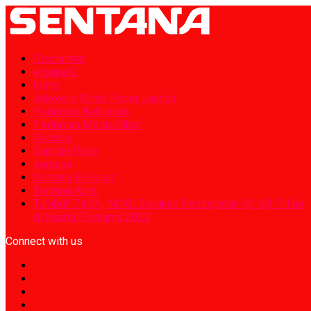
Disclaimer
e-paper2
home
Jokowi’s White Paper Launch
Pedoman Kebijakan
Pedoman Media Siber
Redaksi
Sample Page
sentana
Sentana E-Paper
Tentang Kami
Tumbuh 74,6%, NCKL Bukukan Pendapatan Rp 4,8 Triliun
di Kuartal Pertama 2023
Connect with us