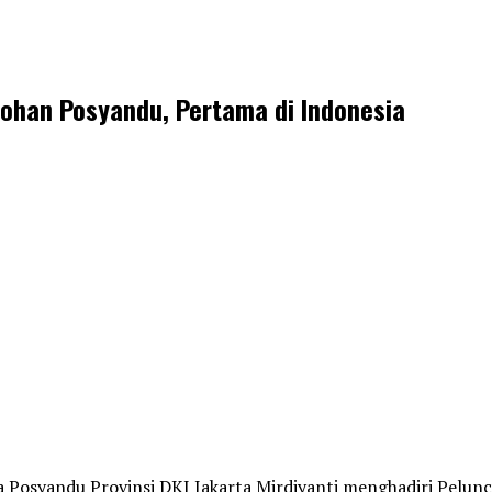
tohan Posyandu, Pertama di Indonesia
a Posyandu Provinsi DKI Jakarta Mirdiyanti menghadiri Pelu