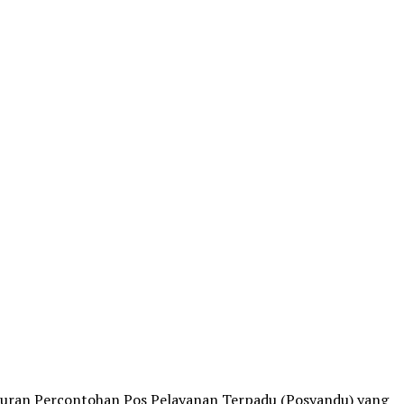
ncuran Percontohan Pos Pelayanan Terpadu (Posyandu) yang