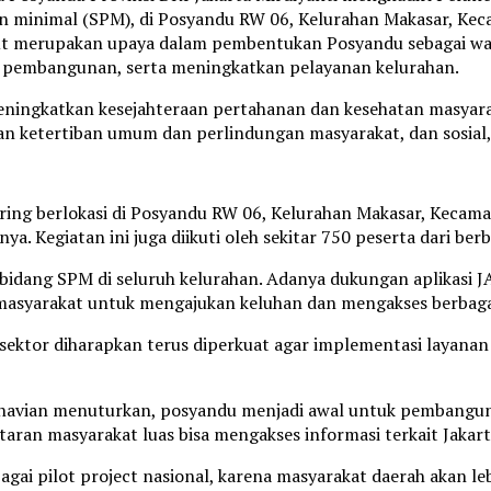
 minimal (SPM), di Posyandu RW 06, Kelurahan Makasar, Keca
ut merupakan upaya dalam pembentukan Posyandu sebagai wada
 pembangunan, serta meningkatkan pelayanan kelurahan.
eningkatkan kesejahteraan pertahanan dan kesehatan masyara
 ketertiban umum dan perlindungan masyarakat, dan sosial,”
luring berlokasi di Posyandu RW 06, Kelurahan Makasar, Kecam
ya. Kegiatan ini juga diikuti oleh sekitar 750 peserta dari ber
dang SPM di seluruh kelurahan. Adanya dukungan aplikasi JAK
syarakat untuk mengajukan keluhan dan mengakses berbagai 
 sektor diharapkan terus diperkuat agar implementasi layana
navian menuturkan, posyandu menjadi awal untuk pembangun
ntaran masyarakat luas bisa mengakses informasi terkait Jaka
gai pilot project nasional, karena masyarakat daerah akan le