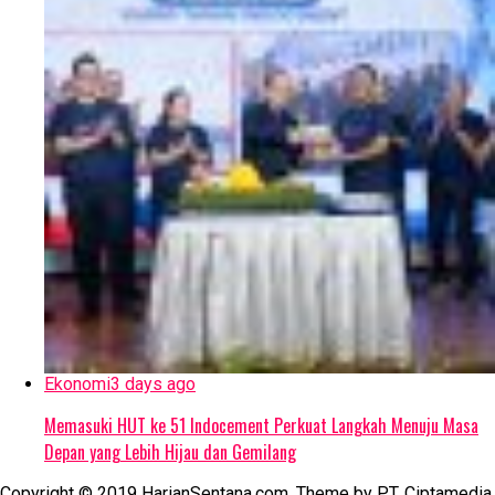
Ekonomi
3 days ago
Memasuki HUT ke 51 Indocement Perkuat Langkah Menuju Masa
Depan yang Lebih Hijau dan Gemilang
Copyright © 2019 HarianSentana.com. Theme by PT. Ciptamedia