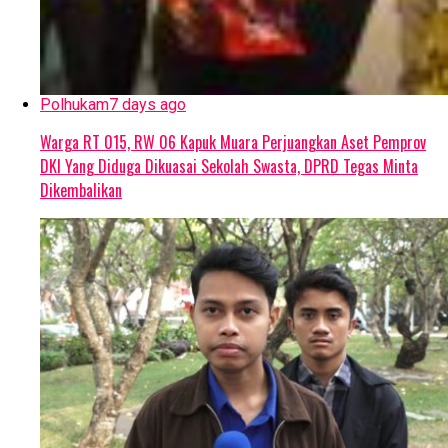
Polhukam
7 days ago
Warga RT 015, RW 06 Kapuk Muara Perjuangkan Aset Pemprov
DKI Yang Diduga Dikuasai Sekolah Swasta, DPRD Tegas Minta
Dikembalikan