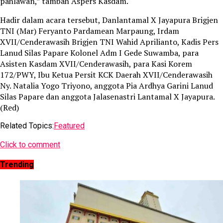
pahlawan,” tambah Aspers Kasdam.
Hadir dalam acara tersebut, Danlantamal X Jayapura Brigjen
TNI (Mar) Feryanto Pardamean Marpaung, Irdam
XVII/Cenderawasih Brigjen TNI Wahid Aprilianto, Kadis Pers
Lanud Silas Papare Kolonel Adm I Gede Suwamba, para
Asisten Kasdam XVII/Cenderawasih, para Kasi Korem
172/PWY, Ibu Ketua Persit KCK Daerah XVII/Cenderawasih
Ny. Natalia Yogo Triyono, anggota Pia Ardhya Garini Lanud
Silas Papare dan anggota Jalasenastri Lantamal X Jayapura.
(Red)
Related Topics:
Featured
Click to comment
Trending