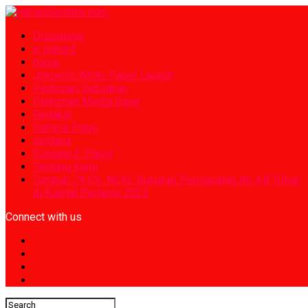
Disclaimer
e-paper2
home
Jokowi’s White Paper Launch
Pedoman Kebijakan
Pedoman Media Siber
Redaksi
Sample Page
sentana
Sentana E-Paper
Tentang Kami
Tumbuh 74,6%, NCKL Bukukan Pendapatan Rp 4,8 Triliun
di Kuartal Pertama 2023
Connect with us