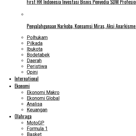
First HR Indonesia Investasi Bisnis Penyedia SDM Profesio
Penyalahgunaan Narkoba, Konsumsi Miras, Aksi Anarkism
Polhukam
Pilkada
Ibukota
Bodetabek
Daerah
Peristiwa
Opini
International
Ekonomi
Ekonomi Makro
Ekonomi Global
Analisa
Keuangan
Olahraga
MotoGP
Formula 1
Basket