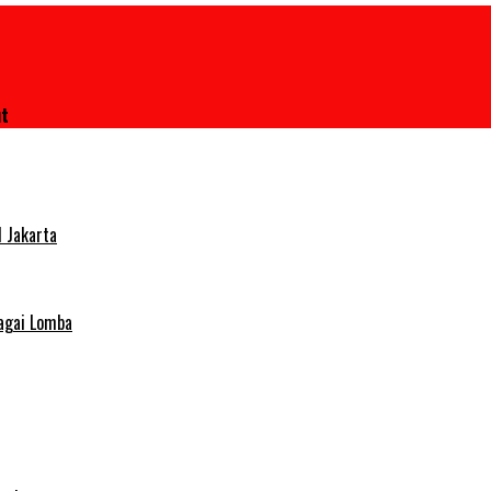
ut
 Jakarta
agai Lomba