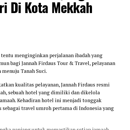
ri Di Kota Mekkah
 tentu menginginkan perjalanan ibadah yang
un bagi Jannah Firdaus Tour & Travel, pelayanan
n menuju Tanah Suci.
tkan kualitas pelayanan, Jannah Firdaus resmi
h, sebuah hotel yang dimiliki dan dikelola
jamaah. Kehadiran hotel ini menjadi tonggak
 sebagai travel umroh pertama di Indonesia yang
nt terus memperkuat portofolio bisnis dan
mperkuat bisnis mortar melalui pembentukan PT
angka panjang untuk memastikan setiap jamaah