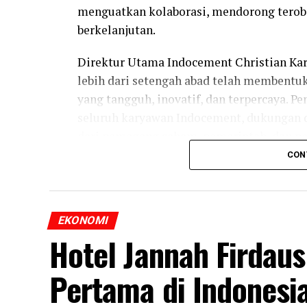
menguatkan kolaborasi, mendorong terob
berkelanjutan.
Direktur Utama Indocement Christian Ka
lebih dari setengah abad telah membent
yang tangguh, inovatif, dan terpercaya. P
seluruh karyawan Indocement, dukungan d
dari pemegang saham, pemerintah, dan p
CON
“Lima puluh satu tahun merupakan perjala
ketangguhan, dan semangat kebersamaan. 
dan prestasi, kami yakin Indocement aka
EKONOMI
tambah bagi para pemangku kepentingan d
Hotel Jannah Firdau
Pertama di Indonesi