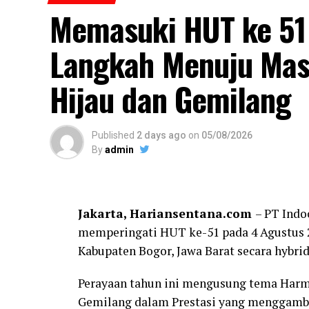
Memasuki HUT ke 51
Langkah Menuju Mas
Hijau dan Gemilang
Published
2 days ago
on
05/08/2026
By
admin
Jakarta, Hariansentana.com
– PT Indo
memperingati HUT ke-51 pada 4 Agustus 2
Kabupaten Bogor, Jawa Barat secara hybrid
Perayaan tahun ini mengusung tema Harmo
Gemilang dalam Prestasi yang menggamb