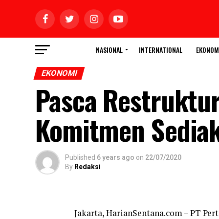
NASIONAL
INTERNATIONAL
EKONOM
EKONOMI
Pasca Restruktur
Komitmen Sediak
Published
6 years ago
on
22/07/2020
By
Redaksi
Jakarta, HarianSentana.com – PT Pe