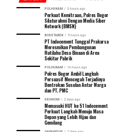
POLHUKAM
5 hours ago
Perkuat Kemitraan, Polres Bogor
Silaturahmi Dengan Media Siber
Network (BMSN)
BODETABEK
9 hours ago
PT Indocement Tunggal Prakarsa
Meresmikan Pembangunan
Rutilahu Desa Binaan di Area
Sekitar Pabrik
POLHUKAM
16 hours ago
Polres Bogor Ambil Langkah
Persuasif Mencegah Terjadinya
Bentrokan Susulan Antar Warga
dan PT. PMC
EKONOMI
2 days ago
Memasuki HUT ke 51 Indocement
Perkuat Langkah Menuju Masa
Depan yang Lebih Hijau dan
Gemilang
GAYAHIDUP
2 days ago