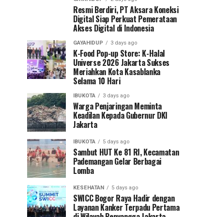
Resmi Berdiri, PT Aksara Koneksi
Digital Siap Perkuat Pemerataan
Akses Digital di Indonesia
GAYAHIDUP
3 days ago
K-Food Pop-up Store: K-Halal
Universe 2026 Jakarta Sukses
Meriahkan Kota Kasablanka
Selama 10 Hari
IBUKOTA
3 days ago
Warga Penjaringan Meminta
Keadilan Kepada Gubernur DKI
Jakarta
IBUKOTA
5 days ago
Sambut HUT Ke 81 RI, Kecamatan
Pademangan Gelar Berbagai
Lomba
KESEHATAN
5 days ago
SWICC Bogor Raya Hadir dengan
Layanan Kanker Terpadu Pertama
di Wilayah Penyangga Jakarta