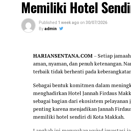
Memiliki Hotel Sendi
Published
1 week ago
on
30/07/2026
By
admin
HARIANSENTANA.COM
– Setiap jamaah
aman, nyaman, dan penuh ketenangan. Nam
terbaik tidak berhenti pada keberangkata
Sebagai bentuk komitmen dalam meningka
menghadirkan Hotel Jannah Firdaus Makka
sebagai bagian dari ekosistem pelayanan 
penting karena menjadikan Jannah Firdaus
memiliki hotel sendiri di Kota Makkah.
Dalam beberapa tahun terakhir, Indoceme
ekosistem pendukungnya. Perusahaan me
Langkah ini merupakan wujud investasi j