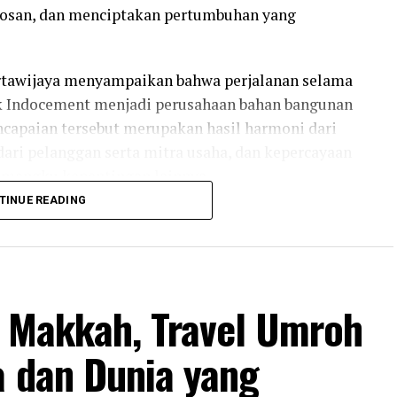
osan, dan menciptakan pertumbuhan yang
rtawijaya menyampaikan bahwa perjalanan selama
uk Indocement menjadi perusahaan bahan bangunan
encapaian tersebut merupakan hasil harmoni dari
ari pelanggan serta mitra usaha, dan kepercayaan
emangku kepentingan lainnya.
TINUE READING
nan panjang yang dibangun melalui kerja keras,
Dengan menghayati nilai harmoni, kreativitas,
n semakin relevan serta mampu memberikan nilai
an Indonesia,” ujar Direktur Utama Indocement.
s Makkah, Travel Umroh
a dan Dunia yang