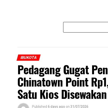
IBUKOTA
Pedagang Gugat Pen
Chinatown Point Rp1
Satu Kios Disewakan
Published
6 days ago
on
31/07/2026