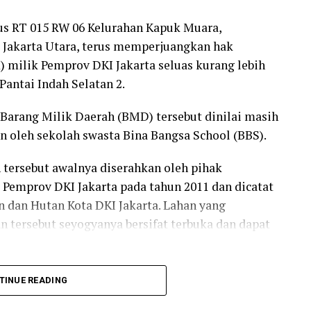
n dan dinyatakan status quo sampai ada putusan
s RT 015 RW 06 Kelurahan Kapuk Muara,
. Dengan demikian hak-hak klien kami tetap
i Jakarta Utara, terus memperjuangkan hak
 milik Pemprov DKI Jakarta seluas kurang lebih
dilan Negeri Jakarta Barat, penggugat meminta
 Pantai Indah Selatan 2.
 yang sah atas unit LG-05 serta memerintahkan
i Barang Milik Daerah (BMD) tersebut dinilai masih
adaan kosong dan siap pakai.
 oleh sekolah swasta Bina Bangsa School (BBS).
 materiil sekitar Rp838,8 juta dan kerugian
 tersebut awalnya diserahkan oleh pihak
tutan mencapai Rp1,838 miliar.
emprov DKI Jakarta pada tahun 2011 dan dicatat
m membayar ganti rugi secara tanggung renteng,
 dan Hutan Kota DKI Jakarta. Lahan yang
pabila lalai menjalankan putusan pengadilan, serta
n tersebut seyogyanya bersifat terbuka dan dapat
a tergugat demi menjamin pelaksanaan putusan,”
pa tahun lalu hingga saat ini, pengurus warga
TINUE READING
an fasum tersebut masih dikuasai serta digunakan