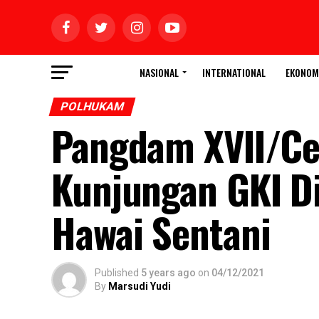
NASIONAL
INTERNATIONAL
EKONOM
POLHUKAM
Pangdam XVII/Ce
Kunjungan GKI D
Hawai Sentani
Published
5 years ago
on
04/12/2021
By
Marsudi Yudi