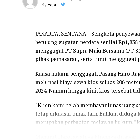
By
Fajar
JAKARTA, SENTANA – Sengketa penyewaan k
berujung gugatan perdata senilai Rp1,838 
menggugat PT Supra Maju Bersama (PT SMB
pihak pemasaran, serta turut menggugat 
Kuasa hukum penggugat, Pasang Haro Raj
melunasi biaya sewa kios seluas 206 meter
2024. Namun hingga kini, kios tersebut ti
“Klien kami telah membayar lunas uang se
tetap dikuasai pihak lain. Bahkan diduga
merupakan perbuatan melawan hukum,” kat
Menurut Haro, awalnya kliennya ditawari