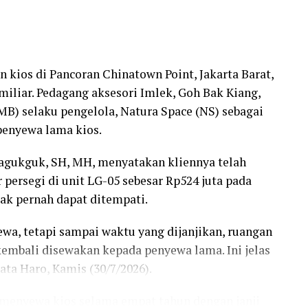
ios di Pancoran Chinatown Point, Jakarta Barat,
miliar. Pedagang aksesori Imlek, Goh Bak Kiang,
) selaku pengelola, Natura Space (NS) sebagai
penyewa lama kios.
agukguk, SH, MH, menyatakan kliennya telah
 persegi di unit LG-05 sebesar Rp524 juta pada
dak pernah dapat ditempati.
wa, tetapi sampai waktu yang dijanjikan, ruangan
 kembali disewakan kepada penyewa lama. Ini jelas
a Haro, Kamis (30/7/2026).
 menyewa kios selama empat tahun dengan janji