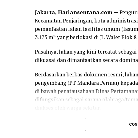
“Ruangan objek perkara harus dikosongka
Jakarta, Hariansentana.com —
Penguru
pengadilan yang berkekuatan hukum tetap
Kecamatan Penjaringan, kota administras
terlindungi,” ujarnya.
pemanfaatan lahan fasilitas umum (fasum)
Dalam gugatan yang didaftarkan di Penga
3.175 m² yang berlokasi di Jl. Walet Elok 8
dinyatakan sebagai satu-satunya penyewa
Pasalnya, lahan yang kini tercatat sebaga
para tergugat menyerahkan kios dalam ke
dikuasai dan dimanfaatkan secara dominan
Selain itu, penggugat menuntut ganti rugi
Berdasarkan berkas dokumen resmi, lahan
immateriil Rp1 miliar, sehingga total tun
pengembang (PT Mandara Permai) kepada P
“Kami juga meminta para tergugat dihuku
di bawah penatausahaan Dinas Pertamanan
dikenakan uang paksa Rp10 juta per hari a
difungsikan sebagai sarana olahraga/tama
dilakukan sita jaminan terhadap aset par
diakses oleh warga sekitar.
tutup Haro.
Namun, dalam pelaksanaannya sejak bebera
CON
menyebut dua lapangan basket di atas lah