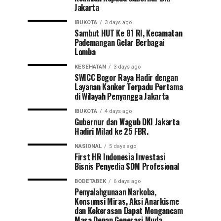
Jakarta
IBUKOTA
3 days ago
Sambut HUT Ke 81 RI, Kecamatan
Pademangan Gelar Berbagai
Lomba
KESEHATAN
3 days ago
SWICC Bogor Raya Hadir dengan
Layanan Kanker Terpadu Pertama
di Wilayah Penyangga Jakarta
IBUKOTA
4 days ago
Gubernur dan Wagub DKI Jakarta
Hadiri Milad ke 25 FBR.
NASIONAL
5 days ago
First HR Indonesia Investasi
Bisnis Penyedia SDM Profesional
BODETABEK
6 days ago
Penyalahgunaan Narkoba,
Konsumsi Miras, Aksi Anarkisme
dan Kekerasan Dapat Mengancam
Masa Depan Generasi Muda