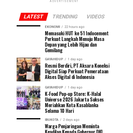
ADVERTISEMENT
LATEST
TRENDING
VIDEOS
EKONOMI
22 hours ago
Memasuki HUT ke 51 Indocement
Perkuat Langkah Menuju Masa
Depan yang Lebih Hijau dan
Gemilang
GAYAHIDUP
1 day ago
Resmi Berdiri, PT Aksara Koneksi
Digital Siap Perkuat Pemerataan
Akses Digital di Indonesia
GAYAHIDUP
1 day ago
K-Food Pop-up Store: K-Halal
Universe 2026 Jakarta Sukses
Meriahkan Kota Kasablanka
Selama 10 Hari
IBUKOTA
2 days ago
Warga Penjaringan Meminta
Keadilan Kepada Gubernur DKI