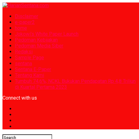
Disclaimer
e-paper2
home
Jokowi’s White Paper Launch
Pedoman Kebijakan
Pedoman Media Siber
Redaksi
Sample Page
sentana
Sentana E-Paper
Tentang Kami
Tumbuh 74,6%, NCKL Bukukan Pendapatan Rp 4,8 Triliun
di Kuartal Pertama 2023
Connect with us