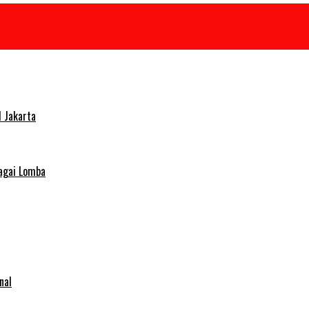
 Jakarta
agai Lomba
nal