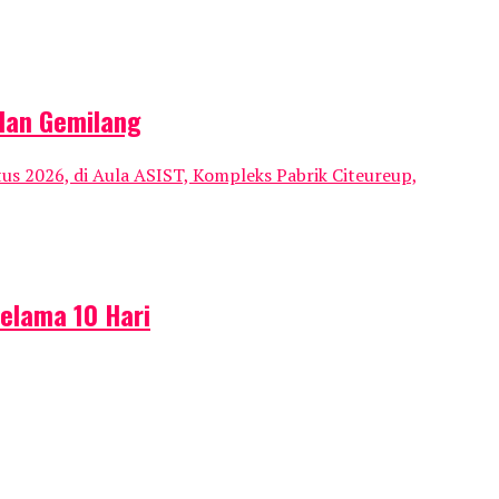
dan Gemilang
s 2026, di Aula ASIST, Kompleks Pabrik Citeureup,
elama 10 Hari