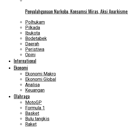
Penyalahgunaan Narkoba, Konsumsi Miras, Aksi Anarkism
Polhukam
Pilkada
Ibukota
Bodetabek
Daerah
Peristiwa
Opini
International
Ekonomi
Ekonomi Makro
Ekonomi Global
Analisa
Keuangan
Olahraga
MotoGP
Formula 1
Basket
Bulu tangkis
Raket