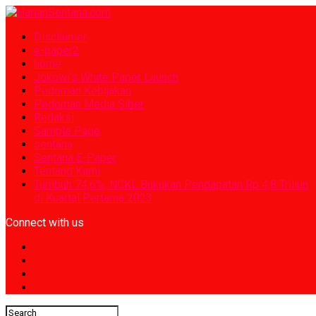
Disclaimer
e-paper2
home
Jokowi’s White Paper Launch
Pedoman Kebijakan
Pedoman Media Siber
Redaksi
Sample Page
sentana
Sentana E-Paper
Tentang Kami
Tumbuh 74,6%, NCKL Bukukan Pendapatan Rp 4,8 Triliun
di Kuartal Pertama 2023
Connect with us