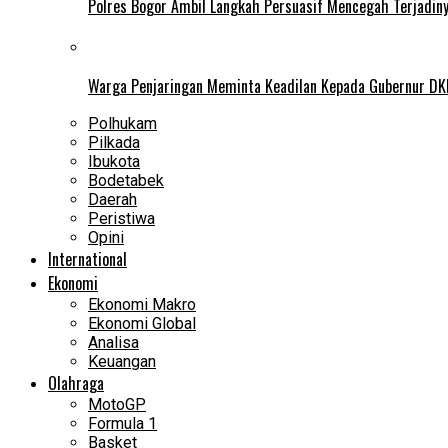
Polres Bogor Ambil Langkah Persuasif Mencegah Terjadin
Warga Penjaringan Meminta Keadilan Kepada Gubernur DKI
Polhukam
Pilkada
Ibukota
Bodetabek
Daerah
Peristiwa
Opini
International
Ekonomi
Ekonomi Makro
Ekonomi Global
Analisa
Keuangan
Olahraga
MotoGP
Formula 1
Basket