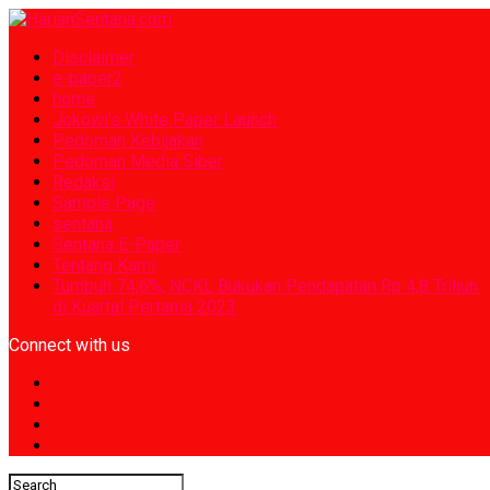
Disclaimer
e-paper2
home
Jokowi’s White Paper Launch
Pedoman Kebijakan
Pedoman Media Siber
Redaksi
Sample Page
sentana
Sentana E-Paper
Tentang Kami
Tumbuh 74,6%, NCKL Bukukan Pendapatan Rp 4,8 Triliun
di Kuartal Pertama 2023
Connect with us