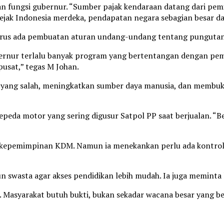
fungsi gubernur. “Sumber pajak kendaraan datang dari pemili
ejak Indonesia merdeka, pendapatan negara sebagian besar dar
 harus ada pembuatan aturan undang-undang tentang pungutan
ernur terlalu banyak program yang bertentangan dengan pemer
pusat,” tegas M Johan.
ng salah, meningkatkan sumber daya manusia, dan membuka la
epeda motor yang sering digusur Satpol PP saat berjualan. “Be
k kepemimpinan KDM. Namun ia menekankan perlu ada kontrol.
swasta agar akses pendidikan lebih mudah. Ia juga meminta la
ta. Masyarakat butuh bukti, bukan sekadar wacana besar yang 