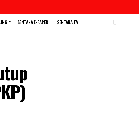
LING
SENTANA E-PAPER
SENTANA TV
utup
PKP)