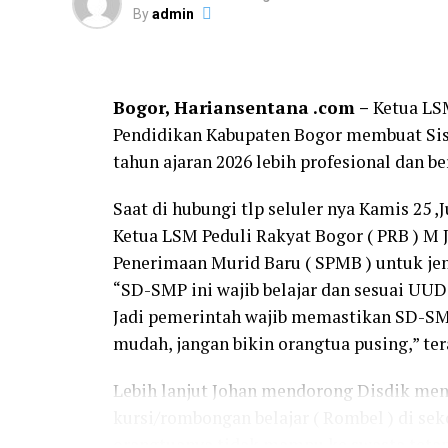
Apalagi ada dana BOS yang dikelola. “Kam
By
admin
Laporannya hanya tulis ‘gonggong’, tidak 
jumlah siswa itu berubah-ubah,” duga Ketu
Bogor, Hariansentana .com –
Ketua LS
Ia menambahkan, jika dana BOS dikelola 
Pendidikan Kabupaten Bogor membuat Si
atau kelas baru untuk menampung lonjakan
tahun ajaran 2026 lebih profesional dan b
sanggup biayai swasta karena mahal. Akib
ungkapnya.
Saat di hubungi tlp seluler nya Kamis 25 ,
Ketua LSM Peduli Rakyat Bogor ( PRB ) M 
Menyikapi persoalan tahunan ini, Johan 
Penerimaan Murid Baru ( SPMB ) untuk jen
menyiapkan sekolah swasta gratis.
“SD-SMP ini wajib belajar dan sesuai UU
“Jangan setiap tahun orang tua hanya men
Jadi pemerintah wajib memastikan SD-SMP 
infrastruktur saja tapi lupa buat sekolah.
mudah, jangan bikin orangtua pusing,” ter
APBD harus dialokasikan ke sana,” desakn
Lebih lanjut Johan mendorong Disdik m
Ketua LSM Peduli Rakyat Bogor ( PRB ) m
kursi/rombongan belajar ( Rombel ) di sek
pendidikan di Kabupaten Bogor agar tidak 
orangtuanya tidak mampu ke swasta tetap