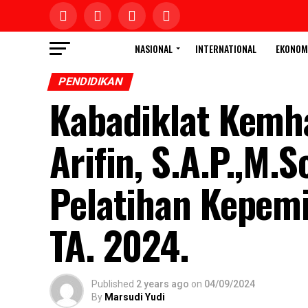
NASIONAL
INTERNATIONAL
EKONOM
PENDIDIKAN
Kabadiklat Kemha
Arifin, S.A.P.,M
Pelatihan Kepem
TA. 2024.
Published
2 years ago
on
04/09/2024
By
Marsudi Yudi