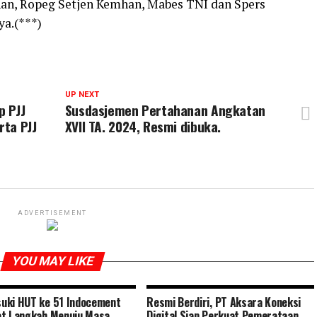
han, Ropeg Setjen Kemhan, Mabes TNI dan Spers
a.(***)
UP NEXT
p PJJ
Susdasjemen Pertahanan Angkatan
rta PJJ
XVII TA. 2024, Resmi dibuka.
ADVERTISEMENT
YOU MAY LIKE
uki HUT ke 51 Indocement
Resmi Berdiri, PT Aksara Koneksi
t Langkah Menuju Masa
Digital Siap Perkuat Pemerataan