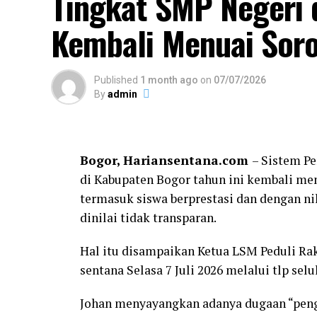
Tingkat SMP Negeri 
Kembali Menuai Soro
Published
1 month ago
on
07/07/2026
By
admin
Bogor, Hariansentana.com
– Sistem P
di Kabupaten Bogor tahun ini kembali men
termasuk siswa berprestasi dan dengan ni
dinilai tidak transparan.
Hal itu disampaikan Ketua LSM Peduli Ra
sentana Selasa 7 Juli 2026 melalui tlp selu
Johan menyayangkan adanya dugaan “pengk