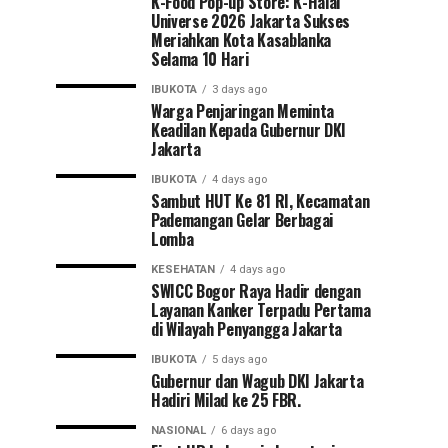
K-Food Pop-up Store: K-Halal
Universe 2026 Jakarta Sukses
Meriahkan Kota Kasablanka
Selama 10 Hari
IBUKOTA
3 days ago
Warga Penjaringan Meminta
Keadilan Kepada Gubernur DKI
Jakarta
IBUKOTA
4 days ago
Sambut HUT Ke 81 RI, Kecamatan
Pademangan Gelar Berbagai
Lomba
KESEHATAN
4 days ago
SWICC Bogor Raya Hadir dengan
Layanan Kanker Terpadu Pertama
di Wilayah Penyangga Jakarta
IBUKOTA
5 days ago
Gubernur dan Wagub DKI Jakarta
Hadiri Milad ke 25 FBR.
NASIONAL
6 days ago