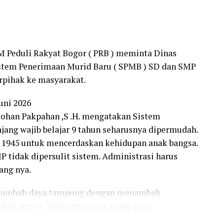
i menduga Kepsek ini sibuk urusan uang BOS.
disebutkan kondisi siswa setiap bulan. Padahal
a LSM Peduli Rakyat Bogor ( PRB ) .
M Peduli Rakyat Bogor ( PRB ) meminta Dinas
benar, sekolah mestinya bisa menambah rombel
stem Penerimaan Murid Baru ( SPMB ) SD dan SMP
 siswa. “Faktanya banyak orang tua tidak
erpihak ke masyarakat.
atnya siswa meluber tidak tertampung,”
Juni 2026
Johan Pakpahan ,S .H. mengatakan Sistem
meminta Bupati Bogor turun tangan dengan
jang wajib belajar 9 tahun seharusnya dipermudah.
D 1945 untuk mencerdaskan kehidupan anak bangsa.
geluh soal sekolah. Jangan sibuk bangun
tidak dipersulit sistem. Administrasi harus
 Minimal ada 4 SMP Swasta Gratis di setiap Dapil.
ang nya.
ya.
enambah daya tampung dengan menambah
enegaskan akan terus menyuarakan persoalan
olah negeri. Tujuannya agar siswa yang
ada lagi anak berprestasi yang terbuang dari
 bisa masuk sekolah negeri.