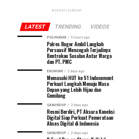
ADVERTISEMENT
LATEST
TRENDING
VIDEOS
POLHUKAM
5 hours ago
Polres Bogor Ambil Langkah
Persuasif Mencegah Terjadinya
Bentrokan Susulan Antar Warga
dan PT. PMC
EKONOMI
2 days ago
Memasuki HUT ke 51 Indocement
Perkuat Langkah Menuju Masa
Depan yang Lebih Hijau dan
Gemilang
GAYAHIDUP
2 days ago
Resmi Berdiri, PT Aksara Koneksi
Digital Siap Perkuat Pemerataan
Akses Digital di Indonesia
GAYAHIDUP
2 days ago