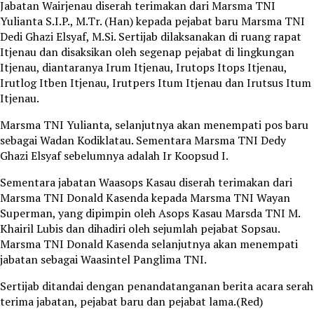
Jabatan Wairjenau diserah terimakan dari Marsma TNI
Yulianta S.I.P., M.Tr. (Han) kepada pejabat baru Marsma TNI
Dedi Ghazi Elsyaf, M.Si. Sertijab dilaksanakan di ruang rapat
Itjenau dan disaksikan oleh segenap pejabat di lingkungan
Itjenau, diantaranya Irum Itjenau, Irutops Itops Itjenau,
Irutlog Itben Itjenau, Irutpers Itum Itjenau dan Irutsus Itum
Itjenau.
Marsma TNI Yulianta, selanjutnya akan menempati pos baru
sebagai Wadan Kodiklatau. Sementara Marsma TNI Dedy
Ghazi Elsyaf sebelumnya adalah Ir Koopsud I.
Sementara jabatan Waasops Kasau diserah terimakan dari
Marsma TNI Donald Kasenda kepada Marsma TNI Wayan
Superman, yang dipimpin oleh Asops Kasau Marsda TNI M.
Khairil Lubis dan dihadiri oleh sejumlah pejabat Sopsau.
Marsma TNI Donald Kasenda selanjutnya akan menempati
jabatan sebagai Waasintel Panglima TNI.
Sertijab ditandai dengan penandatanganan berita acara serah
terima jabatan, pejabat baru dan pejabat lama.(Red)