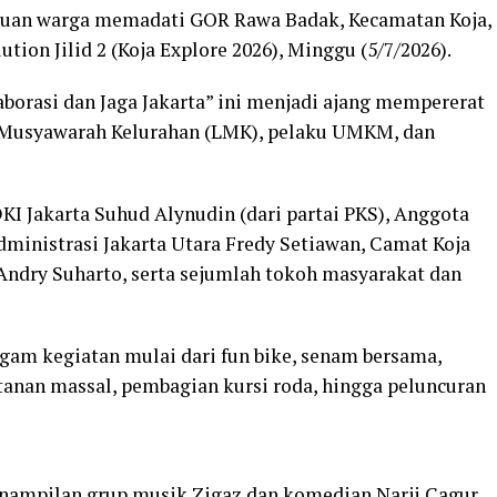
uan warga memadati GOR Rawa Badak, Kecamatan Koja,
tion Jilid 2 (Koja Explore 2026), Minggu (5/7/2026).
orasi dan Jaga Jakarta” ini menjadi ajang mempererat
a Musyawarah Kelurahan (LMK), pelaku UMKM, dan
KI Jakarta Suhud Alynudin (dari partai PKS), Anggota
dministrasi Jakarta Utara Fredy Setiawan, Camat Koja
Andry Suharto, serta sejumlah tokoh masyarakat dan
agam kegiatan mulai dari fun bike, senam bersama,
anan massal, pembagian kursi roda, hingga peluncuran
nampilan grup musik Zigaz dan komedian Narji Cagur