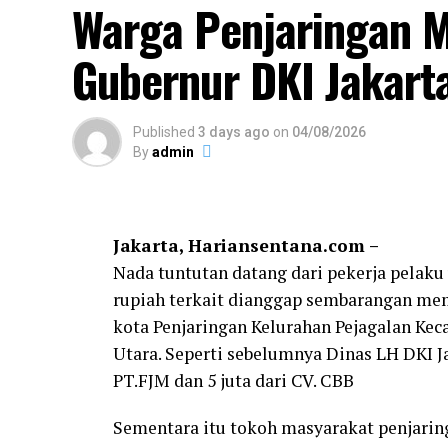
Warga Penjaringan 
Gubernur DKI Jakart
Published
3 days ago
on
04/08/2026
By
admin
Jakarta, Hariansentana.com –
Nada tuntutan datang dari pekerja pelaku
rupiah terkait dianggap sembarangan me
kota Penjaringan Kelurahan Pejagalan Kec
Utara. Seperti sebelumnya Dinas LH DKI 
PT.FJM dan 5 juta dari CV. CBB
Sementara itu tokoh masyarakat penjarin