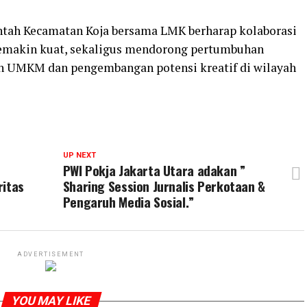
intah Kecamatan Koja bersama LMK berharap kolaborasi
semakin kuat, sekaligus mendorong pertumbuhan
n UMKM dan pengembangan potensi kreatif di wilayah
UP NEXT
PWI Pokja Jakarta Utara adakan ”
ritas
Sharing Session Jurnalis Perkotaan &
Pengaruh Media Sosial.”
ADVERTISEMENT
YOU MAY LIKE