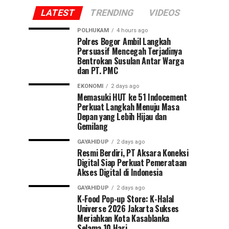
LATEST
TRENDING
VIDEOS
POLHUKAM
4 hours ago
Polres Bogor Ambil Langkah
Persuasif Mencegah Terjadinya
Bentrokan Susulan Antar Warga
dan PT. PMC
EKONOMI
2 days ago
Memasuki HUT ke 51 Indocement
Perkuat Langkah Menuju Masa
Depan yang Lebih Hijau dan
Gemilang
GAYAHIDUP
2 days ago
Resmi Berdiri, PT Aksara Koneksi
Digital Siap Perkuat Pemerataan
Akses Digital di Indonesia
GAYAHIDUP
2 days ago
K-Food Pop-up Store: K-Halal
Universe 2026 Jakarta Sukses
Meriahkan Kota Kasablanka
Selama 10 Hari