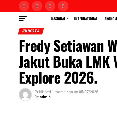
NASIONAL
INTERNATIONAL
EKONOM
IBUKOTA
Fredy Setiawan W
Jakut Buka LMK Vo
Explore 2026.
Published
1 month ago
on
05/07/2026
By
admin