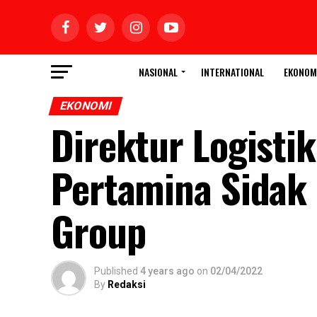
NASIONAL
INTERNATIONAL
EKONOM
EKONOMI
Direktur Logistik
Pertamina Sidak
Group
Published
4 years ago
on
02/04/2022
By
Redaksi