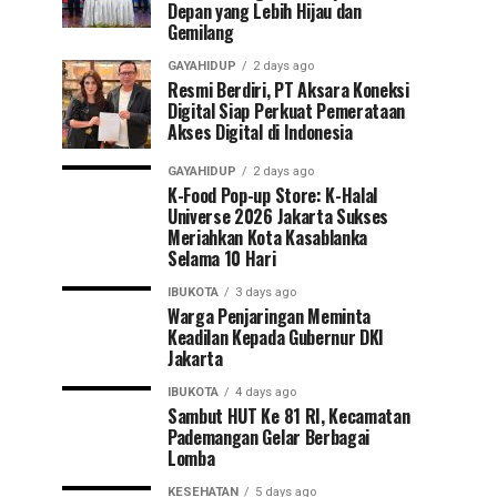
Depan yang Lebih Hijau dan
Gemilang
GAYAHIDUP
2 days ago
Resmi Berdiri, PT Aksara Koneksi
Digital Siap Perkuat Pemerataan
Akses Digital di Indonesia
GAYAHIDUP
2 days ago
K-Food Pop-up Store: K-Halal
Universe 2026 Jakarta Sukses
Meriahkan Kota Kasablanka
Selama 10 Hari
IBUKOTA
3 days ago
Warga Penjaringan Meminta
Keadilan Kepada Gubernur DKI
Jakarta
IBUKOTA
4 days ago
Sambut HUT Ke 81 RI, Kecamatan
Pademangan Gelar Berbagai
Lomba
KESEHATAN
5 days ago