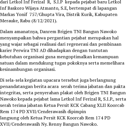
dari Letkol Inf Ferizal R, S.I.P kepada pejabat baru Letkol
Inf Baskoro Wijaya Atmanto, S.E, bertempat di lapangan
Markas Yonif 757/Ghupta Vira, Distrik Kurik, Kabupaten
Merauke, Rabu (8/12/2021).
Dalam amanatnya, Danrem Brigjen TNI Bangun Nawoko
menyampaikan bahwa pergantian pejabat merupakan hal
yang wajar sebagai realisasi dari regenerasi dan pembinaan
karier Perwira TNI AD dihadapkan dengan tuntutan
kebutuhan organisasi guna mengoptimalkan kemampuan
satuan dalam mendukung tugas pokoknya serta memelihara
kesinambungan organisasi.
Di sela-sela kegiatan upacara tersebut juga berlangsung
penandatangan berita acara serah terima jabatan dan pakta
integritas, serta penyerahan plakat oleh Brigjen TNI Bangun
Nawoko kepada pejabat lama Letkol Inf Ferizal R, S.I.P., serta
serah terima jabatan Ketua Persit KCK Cabang XLII Koorcab
Rem 174 PD XVII/Cenderawasih dipimpin
langsung oleh Ketua Persit KCK Koorcab Rem 174 PD
XVII/Cenderawasih Ny. Renny Bangun Nawoko.