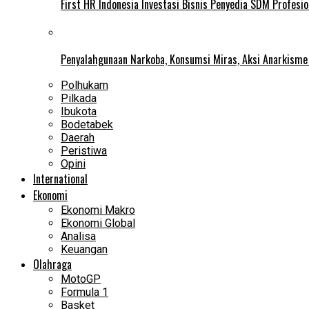
First HR Indonesia Investasi Bisnis Penyedia SDM Profesio
Penyalahgunaan Narkoba, Konsumsi Miras, Aksi Anarkism
Polhukam
Pilkada
Ibukota
Bodetabek
Daerah
Peristiwa
Opini
International
Ekonomi
Ekonomi Makro
Ekonomi Global
Analisa
Keuangan
Olahraga
MotoGP
Formula 1
Basket