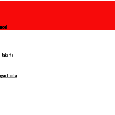
ncol
 Jakarta
agai Lomba