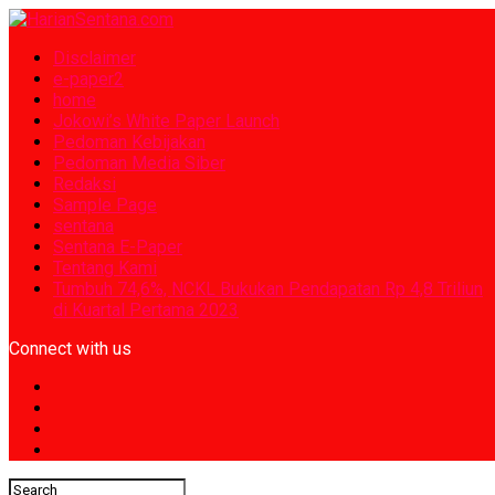
Disclaimer
e-paper2
home
Jokowi’s White Paper Launch
Pedoman Kebijakan
Pedoman Media Siber
Redaksi
Sample Page
sentana
Sentana E-Paper
Tentang Kami
Tumbuh 74,6%, NCKL Bukukan Pendapatan Rp 4,8 Triliun
di Kuartal Pertama 2023
Connect with us