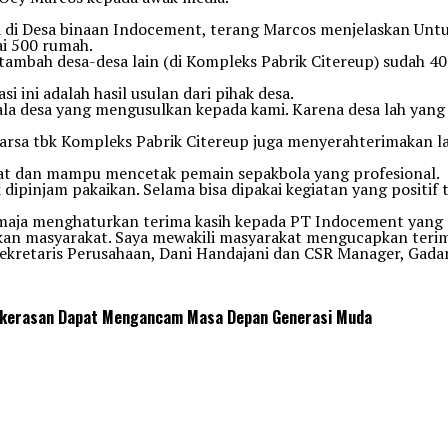
 di Desa binaan Indocement, terang Marcos menjelaskan Untu
i 500 rumah.
ditambah desa-desa lain (di Kompleks Pabrik Citereup) sudah 
 ini adalah hasil usulan dari pihak desa.
kepala desa yang mengusulkan kepada kami. Karena desa lah ya
rsa tbk Kompleks Pabrik Citereup juga menyerahterimakan la
at dan mampu mencetak pemain sepakbola yang profesional.
 dipinjam pakaikan. Selama bisa dipakai kegiatan yang positi
tmaja menghaturkan terima kasih kepada PT Indocement yang s
n masyarakat. Saya mewakili masyarakat mengucapkan terima k
ri Sekretaris Perusahaan, Dani Handajani dan CSR Manager, G
Kekerasan Dapat Mengancam Masa Depan Generasi Muda