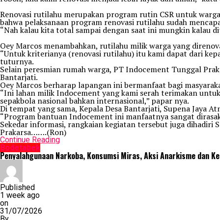
Renovasi rutilahu merupakan program rutin CSR untuk warga
bahwa pelaksanaan program renovasi rutilahu sudah mencapa
“Nah kalau kita total sampai dengan saat ini mungkin kalau 
Oey Marcos menambahkan, rutilahu milik warga yang direnovasi
“Untuk kriterianya (renovasi rutilahu) itu kami dapat dari 
tuturnya.
Selain peresmian rumah warga, PT Indocement Tunggal Praka
Bantarjati.
Oey Marcos berharap lapangan ini bermanfaat bagi masyarak
“Ini lahan milik Indocement yang kami serah terimakan untuk
sepakbola nasional bahkan internasional,” papar nya.
Di tempat yang sama, Kepala Desa Bantarjati, Supena Jaya A
“Program bantuan Indocement ini manfaatnya sangat dirasaka
Sekedar informasi, rangkaian kegiatan tersebut juga dihadi
Prakarsa…….(Ron)
Continue Reading
Bodetabek
Penyalahgunaan Narkoba, Konsumsi Miras, Aksi Anarkisme dan 
Published
1 week ago
on
31/07/2026
By