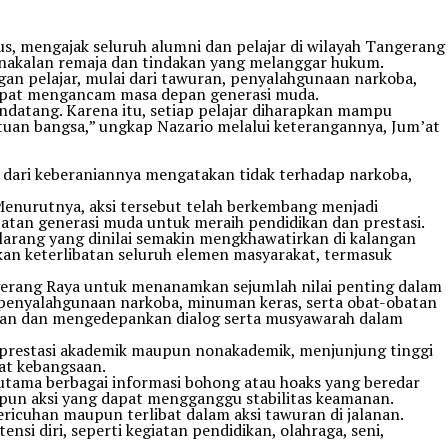
s, mengajak seluruh alumni dan pelajar di wilayah Tangerang
nakalan remaja dan tindakan yang melanggar hukum.
an pelajar, mulai dari tawuran, penyalahgunaan narkoba,
 dapat mengancam masa depan generasi muda.
datang. Karena itu, setiap pelajar diharapkan mampu
atuan bangsa,” ungkap Nazario melalui keterangannya, Jum’at
i dari keberaniannya mengatakan tidak terhadap narkoba,
 Menurutnya, aksi tersebut telah berkembang menjadi
atan generasi muda untuk meraih pendidikan dan prestasi.
arang yang dinilai semakin mengkhawatirkan di kalangan
an keterlibatan seluruh elemen masyarakat, termasuk
gerang Raya untuk menanamkan sejumlah nilai penting dalam
 penyalahgunaan narkoba, minuman keras, serta obat-obatan
wuran dan mengedepankan dialog serta musyawarah dalam
an prestasi akademik maupun nonakademik, menjunjung tinggi
at kebangsaan.
rutama berbagai informasi bohong atau hoaks yang beredar
aupun aksi yang dapat mengganggu stabilitas keamanan.
ricuhan maupun terlibat dalam aksi tawuran di jalanan.
i diri, seperti kegiatan pendidikan, olahraga, seni,