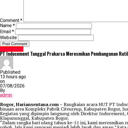
Comment
*
Name
*
Email
*
Website
Bodetabek
PT Indocement Tunggal Prakarsa Meresmikan Pembangunan Rutila
Published
13 hours ago
on
07/08/2026
By
admin
Bogor, Hariansentana.com –
Rangkaian acara HUT PT Indoce
binaan area Kompleks Pabrik Citeureup, Kabupaten Bogor, Ju
Kegiatan yang dipimpin langsung oleh Direktur Indocement, 
Klapanunggal, Kabupaten Bogor.
“Dalam rangka hari ulang tahun ke-51 ini, kami meresmikan r
roboh, lalu kami renovasi menjadi lebih layak dan aman,” kat