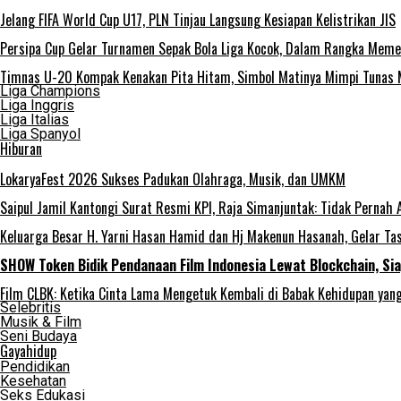
Jelang FIFA World Cup U17, PLN Tinjau Langsung Kesiapan Kelistrikan JIS
Persipa Cup Gelar Turnamen Sepak Bola Liga Kocok, Dalam Rangka Meme
Timnas U-20 Kompak Kenakan Pita Hitam, Simbol Matinya Mimpi Tunas
Liga Champions
Liga Inggris
Liga Italias
Liga Spanyol
Hiburan
LokaryaFest 2026 Sukses Padukan Olahraga, Musik, dan UMKM
Saipul Jamil Kantongi Surat Resmi KPI, Raja Simanjuntak: Tidak Pernah 
Keluarga Besar H. Yarni Hasan Hamid dan Hj Makenun Hasanah, Gelar T
SHOW Token Bidik Pendanaan Film Indonesia Lewat Blockchain, Si
Film CLBK: Ketika Cinta Lama Mengetuk Kembali di Babak Kehidupan yan
Selebritis
Musik & Film
Seni Budaya
Gayahidup
Pendidikan
Kesehatan
Seks Edukasi