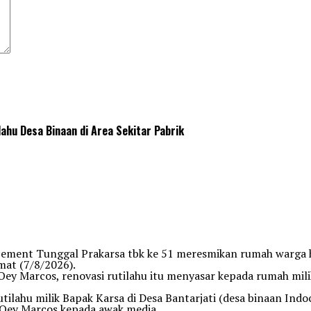
hu Desa Binaan di Area Sekitar Pabrik
ment Tunggal Prakarsa tbk ke 51 meresmikan rumah warga has
mat (7/8/2026).
Oey Marcos, renovasi rutilahu itu menyasar kepada rumah mil
utilahu milik Bapak Karsa di Desa Bantarjati (desa binaan In
a Oey Marcos kepada awak media.