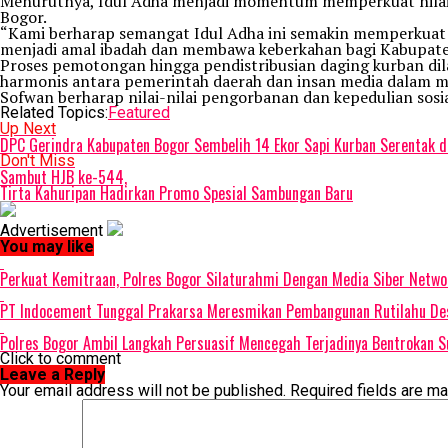
Menurutnya, Idul Adha menjadi momentum memperkuat nilai k
Bogor.
“Kami berharap semangat Idul Adha ini semakin memperkuat r
menjadi amal ibadah dan membawa keberkahan bagi Kabupate
Proses pemotongan hingga pendistribusian daging kurban dila
harmonis antara pemerintah daerah dan insan media dalam 
Sofwan berharap nilai-nilai pengorbanan dan kepedulian sosi
Related Topics:
Featured
Up Next
DPC Gerindra Kabupaten Bogor Sembelih 14 Ekor Sapi Kurban Serentak di
Don't Miss
Sambut HJB ke-544,
Tirta Kahuripan Hadirkan Promo Spesial Sambungan Baru
Advertisement
You may like
Perkuat Kemitraan, Polres Bogor Silaturahmi Dengan Media Siber Netw
PT Indocement Tunggal Prakarsa Meresmikan Pembangunan Rutilahu Desa
Polres Bogor Ambil Langkah Persuasif Mencegah Terjadinya Bentrokan S
Click to comment
Leave a Reply
Your email address will not be published.
Required fields are m