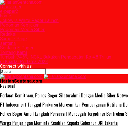
Disclaimer
e-paper2
home
Jokowi’s White Paper Launch
Pedoman Kebijakan
Pedoman Media Siber
Redaksi
Sample Page
sentana
Sentana E-Paper
Tentang Kami
Tumbuh 74,6%, NCKL Bukukan Pendapatan Rp 4,8 Triliun
di Kuartal Pertama 2023
Connect with us
HarianSentana.com
Nasional
Perkuat Kemitraan, Polres Bogor Silaturahmi Dengan Media Siber Netw
PT Indocement Tunggal Prakarsa Meresmikan Pembangunan Rutilahu Desa
Polres Bogor Ambil Langkah Persuasif Mencegah Terjadinya Bentrokan S
Warga Penjaringan Meminta Keadilan Kepada Gubernur DKI Jakarta