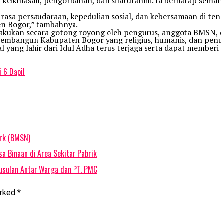
eikhlasan, pengorbanan, dan silaturahmi. Ia berharap sema
asa persaudaraan, kepedulian sosial, dan kebersamaan di te
n Bogor,” tambahnya.
kukan secara gotong royong oleh pengurus, anggota BMSN, dan
membangun Kabupaten Bogor yang religius, humanis, dan pen
al yang lahir dari Idul Adha terus terjaga serta dapat membe
 6 Dapil
ork (BMSN)
 Binaan di Area Sekitar Pabrik
usulan Antar Warga dan PT. PMC
arked
*