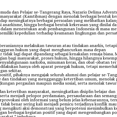
emuda dan Pelajar se-Tangerang Raya, Nazario Delima Adventu
masyarakat (Kamtibmas) dengan menolak berbagai bentuk ke
adap meningkatnya berbagai persoalan yang melibatkan kalang
si anarkisme, hingga berbagai bentuk kekerasan yang dinilai
g dalam menentukan arah pembangunan Indonesia di masa men
ta memiliki kepedulian terhadap keamanan lingkungan dan pers
eberaniannya melakukan tawuran atau tindakan anarkis, tetap
elanggaran hukum yang dapat menghancurkan masa depan
r tidak lagi dapat dipandang sebagai kenakalan remaja biasa.
gian bagi masyarakat, proses hukum, hingga hilangnya kesemp
enyalahgunaan narkoba, minuman keras, dan obat-obatan terl
dilakukan hanya oleh aparat penegak hukum, tetapi memerluk
gan sekitar.
itif, pihaknya mengajak seluruh alumni dan pelajar se-Tan
sme dan tindakan yang mengganggu ketertiban umum, menolak
 lingkungan pergaulan maupun media sosial, serta menolak ta
 dan ketertiban masyarakat, meningkatkan disiplin belajar d
 serta menjadi pelopor perdamaian, persaudaraan dan semang
rprovokasi oleh informasi yang belum jelas kebenarannya, te
 tidak benar sering kali menjadi pemicu terjadinya konflik m
g mengikuti aksi demonstrasi yang berpotensi menimbulkan ke
an berbagai kegiatan positif yang dapat mengembangkan potens
yarakat,” imbuhnya.