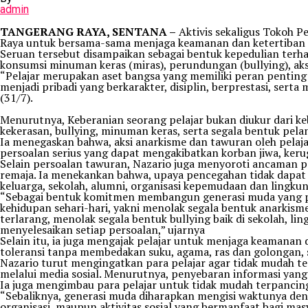
admin
TANGERANG RAYA, SENTANA –
Aktivis sekaligus Tokoh P
Raya untuk bersama-sama menjaga keamanan dan ketertiban 
Seruan tersebut disampaikan sebagai bentuk kepedulian terh
konsumsi minuman keras (miras), perundungan (bullying), ak
“Pelajar merupakan aset bangsa yang memiliki peran pentin
menjadi pribadi yang berkarakter, disiplin, berprestasi, ser
(31/7).
Menurutnya, Keberanian seorang pelajar bukan diukur dari k
kekerasan, bullying, minuman keras, serta segala bentuk p
Ia menegaskan bahwa, aksi anarkisme dan tawuran oleh pelaja
persoalan serius yang dapat mengakibatkan korban jiwa, keru
Selain persoalan tawuran, Nazario juga menyoroti ancaman p
remaja. Ia menekankan bahwa, upaya pencegahan tidak dapat 
keluarga, sekolah, alumni, organisasi kepemudaan dan lingkun
“Sebagai bentuk komitmen membangun generasi muda yang pos
kehidupan sehari-hari, yakni menolak segala bentuk anarki
terlarang, menolak segala bentuk bullying baik di sekolah,
menyelesaikan setiap persoalan,” ujarnya
Selain itu, ia juga mengajak pelajar untuk menjaga keamanan
toleransi tanpa membedakan suku, agama, ras dan golongan,
Nazario turut mengingatkan para pelajar agar tidak mudah te
melalui media sosial. Menurutnya, penyebaran informasi yang
Ia juga mengimbau para pelajar untuk tidak mudah terpancin
“Sebaliknya, generasi muda diharapkan mengisi waktunya deng
organisasi, maupun aktivitas sosial yang bermanfaat bagi mas