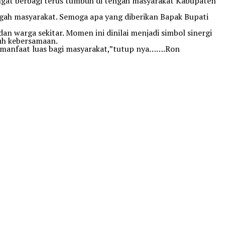
ngat berbagi terus tumbuh di tengah masyarakat Kabupaten
ngah masyarakat. Semoga apa yang diberikan Bapak Bupati
 warga sekitar. Momen ini dinilai menjadi simbol sinergi
uh kebersamaan.
ri manfaat luas bagi masyarakat,”tutup nya…….Ron