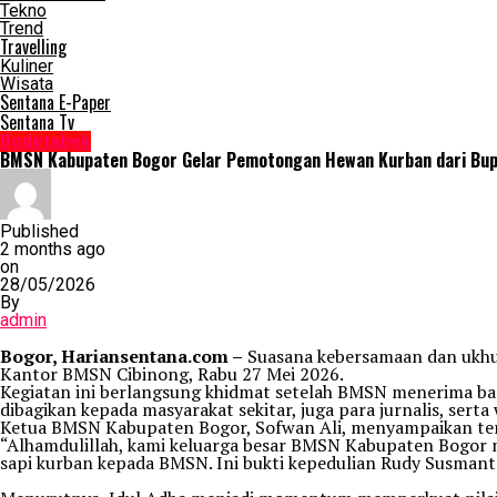
Tekno
Trend
Travelling
Kuliner
Wisata
Sentana E-Paper
Sentana Tv
Bodetabek
BMSN Kabupaten Bogor Gelar Pemotongan Hewan Kurban dari Bup
Published
2 months ago
on
28/05/2026
By
admin
Bogor, Hariansentana.com –
Suasana kebersamaan dan ukhu
Kantor BMSN Cibinong, Rabu 27 Mei 2026.
Kegiatan ini berlangsung khidmat setelah BMSN menerima ba
dibagikan kepada masyarakat sekitar, juga para jurnalis, ser
Ketua BMSN Kabupaten Bogor, Sofwan Ali, menyampaikan terim
“Alhamdulillah, kami keluarga besar BMSN Kabupaten Bogor 
sapi kurban kepada BMSN. Ini bukti kepedulian Rudy Susmant