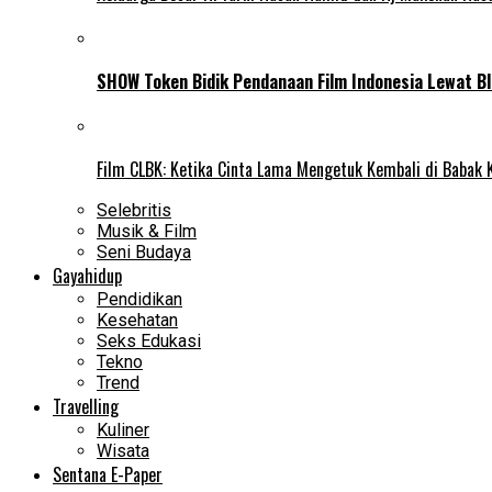
SHOW Token Bidik Pendanaan Film Indonesia Lewat Bl
Film CLBK: Ketika Cinta Lama Mengetuk Kembali di Babak 
Selebritis
Musik & Film
Seni Budaya
Gayahidup
Pendidikan
Kesehatan
Seks Edukasi
Tekno
Trend
Travelling
Kuliner
Wisata
Sentana E-Paper