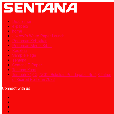
Disclaimer
e-paper2
home
Jokowi’s White Paper Launch
Pedoman Kebijakan
Pedoman Media Siber
Redaksi
Sample Page
sentana
Sentana E-Paper
Tentang Kami
Tumbuh 74,6%, NCKL Bukukan Pendapatan Rp 4,8 Triliun
di Kuartal Pertama 2023
Connect with us