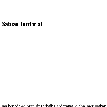
 Satuan Teritorial
atuan kepada 43 prajurit terbaik Gardatama Yudha, merupaka