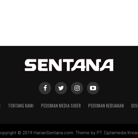
I
TENTANG KAMI
PEDOMAN MEDIA SIBER
PEDOMAN KEBIJAKAN
DIS
opyright © 2019 HarianSentana.com. Theme by PT. Ciptamedia Kreas