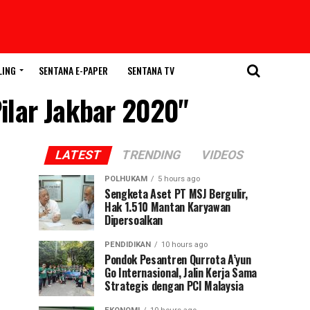
LING
SENTANA E-PAPER
SENTANA TV
ilar Jakbar 2020"
LATEST
TRENDING
VIDEOS
POLHUKAM
5 hours ago
Sengketa Aset PT MSJ Bergulir,
Hak 1.510 Mantan Karyawan
Dipersoalkan
PENDIDIKAN
10 hours ago
Pondok Pesantren Qurrota A’yun
Go Internasional, Jalin Kerja Sama
Strategis dengan PCI Malaysia