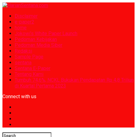
Disclaimer
e-paper2
home
Jokowi’s White Paper Launch
Pedoman Kebijakan
Pedoman Media Siber
Redaksi
Sample Page
sentana
Sentana E-Paper
Tentang Kami
Tumbuh 74,6%, NCKL Bukukan Pendapatan Rp 4,8 Triliun
di Kuartal Pertama 2023
Connect with us