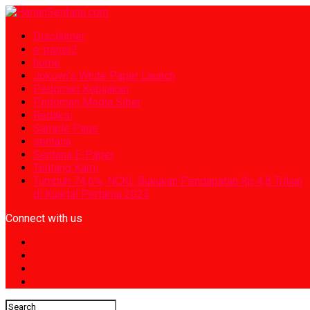
Disclaimer
e-paper2
home
Jokowi’s White Paper Launch
Pedoman Kebijakan
Pedoman Media Siber
Redaksi
Sample Page
sentana
Sentana E-Paper
Tentang Kami
Tumbuh 74,6%, NCKL Bukukan Pendapatan Rp 4,8 Triliun
di Kuartal Pertama 2023
Connect with us