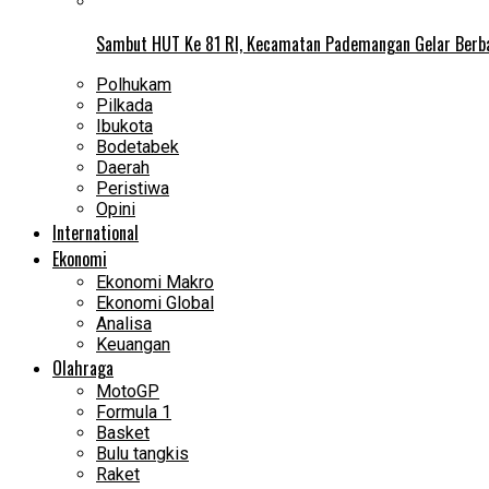
Sambut HUT Ke 81 RI, Kecamatan Pademangan Gelar Berb
Polhukam
Pilkada
Ibukota
Bodetabek
Daerah
Peristiwa
Opini
International
Ekonomi
Ekonomi Makro
Ekonomi Global
Analisa
Keuangan
Olahraga
MotoGP
Formula 1
Basket
Bulu tangkis
Raket