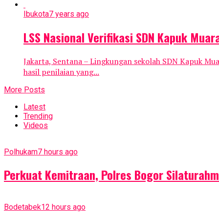
Ibukota
7 years ago
LSS Nasional Verifikasi SDN Kapuk Muar
Jakarta, Sentana – Lingkungan sekolah SDN Kapuk Muara
hasil penilaian yang...
More Posts
Latest
Trending
Videos
Polhukam
7 hours ago
Perkuat Kemitraan, Polres Bogor Silaturah
Bodetabek
12 hours ago