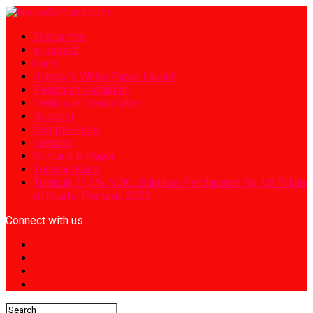
Disclaimer
e-paper2
home
Jokowi’s White Paper Launch
Pedoman Kebijakan
Pedoman Media Siber
Redaksi
Sample Page
sentana
Sentana E-Paper
Tentang Kami
Tumbuh 74,6%, NCKL Bukukan Pendapatan Rp 4,8 Triliun
di Kuartal Pertama 2023
Connect with us