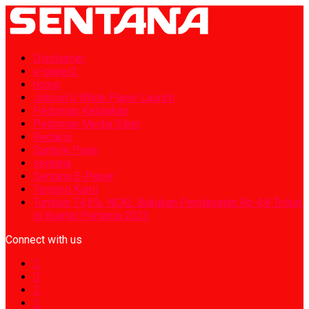
Disclaimer
e-paper2
home
Jokowi’s White Paper Launch
Pedoman Kebijakan
Pedoman Media Siber
Redaksi
Sample Page
sentana
Sentana E-Paper
Tentang Kami
Tumbuh 74,6%, NCKL Bukukan Pendapatan Rp 4,8 Triliun
di Kuartal Pertama 2023
Connect with us