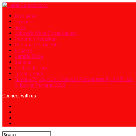
Disclaimer
e-paper2
home
Jokowi’s White Paper Launch
Pedoman Kebijakan
Pedoman Media Siber
Redaksi
Sample Page
sentana
Sentana E-Paper
Tentang Kami
Tumbuh 74,6%, NCKL Bukukan Pendapatan Rp 4,8 Triliun
di Kuartal Pertama 2023
Connect with us