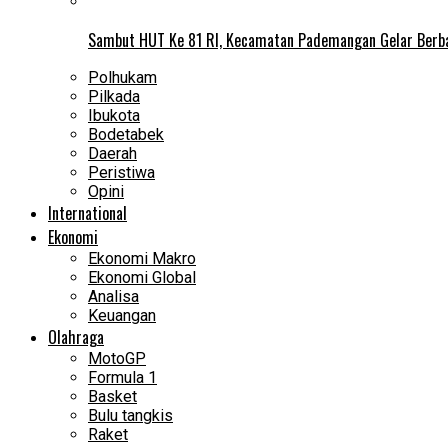
Sambut HUT Ke 81 RI, Kecamatan Pademangan Gelar Berb
Polhukam
Pilkada
Ibukota
Bodetabek
Daerah
Peristiwa
Opini
International
Ekonomi
Ekonomi Makro
Ekonomi Global
Analisa
Keuangan
Olahraga
MotoGP
Formula 1
Basket
Bulu tangkis
Raket