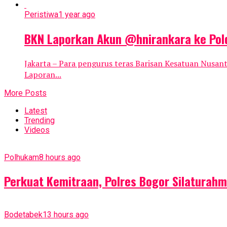
Peristiwa
1 year ago
BKN Laporkan Akun @hnirankara ke Pol
Jakarta – Para pengurus teras Barisan Kesatuan Nusant
Laporan...
More Posts
Latest
Trending
Videos
Polhukam
8 hours ago
Perkuat Kemitraan, Polres Bogor Silaturah
Bodetabek
13 hours ago