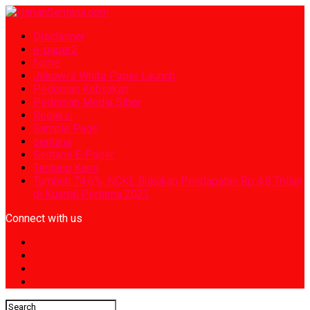
Disclaimer
e-paper2
home
Jokowi’s White Paper Launch
Pedoman Kebijakan
Pedoman Media Siber
Redaksi
Sample Page
sentana
Sentana E-Paper
Tentang Kami
Tumbuh 74,6%, NCKL Bukukan Pendapatan Rp 4,8 Triliun
di Kuartal Pertama 2023
Connect with us