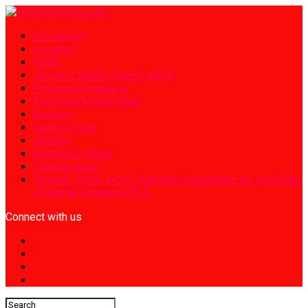
Disclaimer
e-paper2
home
Jokowi’s White Paper Launch
Pedoman Kebijakan
Pedoman Media Siber
Redaksi
Sample Page
sentana
Sentana E-Paper
Tentang Kami
Tumbuh 74,6%, NCKL Bukukan Pendapatan Rp 4,8 Triliun
di Kuartal Pertama 2023
Connect with us