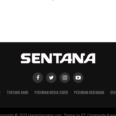
I
TENTANG KAMI
PEDOMAN MEDIA SIBER
PEDOMAN KEBIJAKAN
DIS
opyright © 2019 HarianSentana.com. Theme by PT. Ciptamedia Kreas