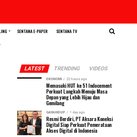
LING
SENTANA E-PAPER
SENTANA TV
"
LATEST
TRENDING
VIDEOS
EKONOMI
22 hours ago
Memasuki HUT ke 51 Indocement
Perkuat Langkah Menuju Masa
Depan yang Lebih Hijau dan
Gemilang
GAYAHIDUP
1 day ago
Resmi Berdiri, PT Aksara Koneksi
Digital Siap Perkuat Pemerataan
Akses Digital di Indonesia