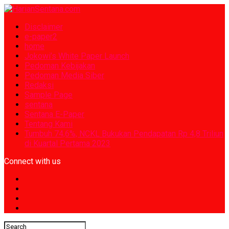
Disclaimer
e-paper2
home
Jokowi’s White Paper Launch
Pedoman Kebijakan
Pedoman Media Siber
Redaksi
Sample Page
sentana
Sentana E-Paper
Tentang Kami
Tumbuh 74,6%, NCKL Bukukan Pendapatan Rp 4,8 Triliun
di Kuartal Pertama 2023
Connect with us