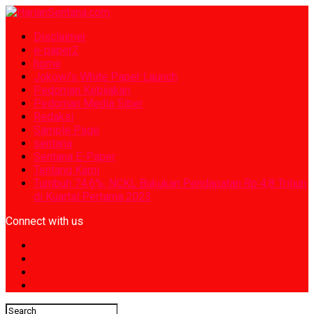
Disclaimer
e-paper2
home
Jokowi’s White Paper Launch
Pedoman Kebijakan
Pedoman Media Siber
Redaksi
Sample Page
sentana
Sentana E-Paper
Tentang Kami
Tumbuh 74,6%, NCKL Bukukan Pendapatan Rp 4,8 Triliun
di Kuartal Pertama 2023
Connect with us