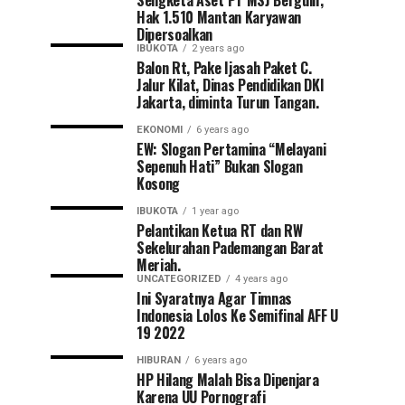
Sengketa Aset PT MSJ Bergulir,
Hak 1.510 Mantan Karyawan
Dipersoalkan
IBUKOTA
2 years ago
Balon Rt, Pake Ijasah Paket C.
Jalur Kilat, Dinas Pendidikan DKI
Jakarta, diminta Turun Tangan.
EKONOMI
6 years ago
EW: Slogan Pertamina “Melayani
Sepenuh Hati” Bukan Slogan
Kosong
IBUKOTA
1 year ago
Pelantikan Ketua RT dan RW
Sekelurahan Pademangan Barat
Meriah.
UNCATEGORIZED
4 years ago
Ini Syaratnya Agar Timnas
Indonesia Lolos Ke Semifinal AFF U
19 2022
HIBURAN
6 years ago
HP Hilang Malah Bisa Dipenjara
Karena UU Pornografi