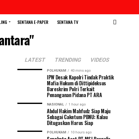
LING
SENTANA E-PAPER
SENTANA TV
antara"
LATEST
TRENDING
VIDEOS
POLHUKAM
40 mins ago
IPW Desak Kapolri Tindak Praktik
Mafia Hukum di Dittipideksus
Bareskrim Polri Terkait
Penanganan Pidana PT ARA
NASIONAL
1 hour ago
Abdul Hakim Mahfudz Siap Maju
Sebagai Caketum PBNU: Kalau
Ditugaskan Harus Siap
POLHUKAM
10 hours ago