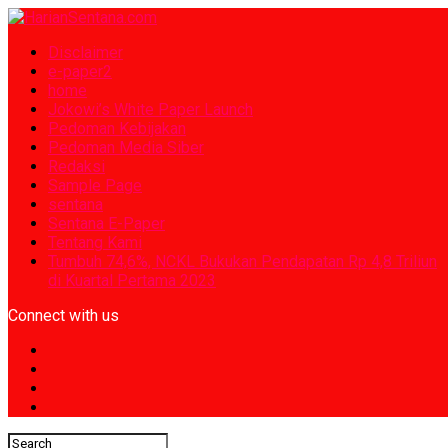
Disclaimer
e-paper2
home
Jokowi’s White Paper Launch
Pedoman Kebijakan
Pedoman Media Siber
Redaksi
Sample Page
sentana
Sentana E-Paper
Tentang Kami
Tumbuh 74,6%, NCKL Bukukan Pendapatan Rp 4,8 Triliun
di Kuartal Pertama 2023
Connect with us