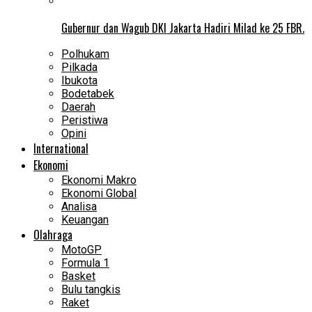
Gubernur dan Wagub DKI Jakarta Hadiri Milad ke 25 FBR.
Polhukam
Pilkada
Ibukota
Bodetabek
Daerah
Peristiwa
Opini
International
Ekonomi
Ekonomi Makro
Ekonomi Global
Analisa
Keuangan
Olahraga
MotoGP
Formula 1
Basket
Bulu tangkis
Raket