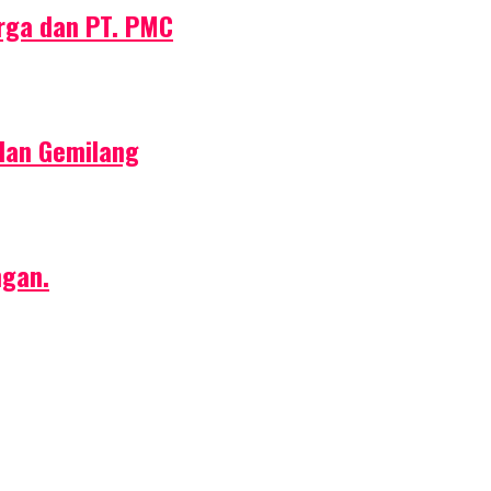
rga dan PT. PMC
dan Gemilang
ngan.