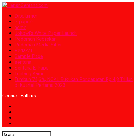
Disclaimer
e-paper2
home
Jokowi’s White Paper Launch
Pedoman Kebijakan
Pedoman Media Siber
Redaksi
Sample Page
sentana
Sentana E-Paper
Tentang Kami
Tumbuh 74,6%, NCKL Bukukan Pendapatan Rp 4,8 Triliun
di Kuartal Pertama 2023
Connect with us