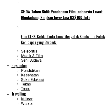
SHOW Token Bidik Pendanaan Film Indonesia Lewat
Blockchain, Siapkan Investasi US$100 Juta
Film CLBK: Ketika Cinta Lama Mengetuk Kembali di Babak
Kehidupan yang Berbeda
Selebritis
Musik & Film
Seni Budaya
Gayahidup
Pendidikan
Kesehatan
Seks Edukasi
Tekno
Trend
Travelling
Kuliner
Wisata