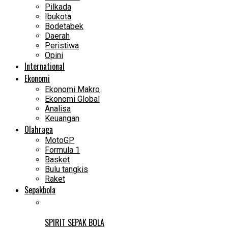
Pilkada
Ibukota
Bodetabek
Daerah
Peristiwa
Opini
International
Ekonomi
Ekonomi Makro
Ekonomi Global
Analisa
Keuangan
Olahraga
MotoGP
Formula 1
Basket
Bulu tangkis
Raket
Sepakbola
SPIRIT SEPAK BOLA