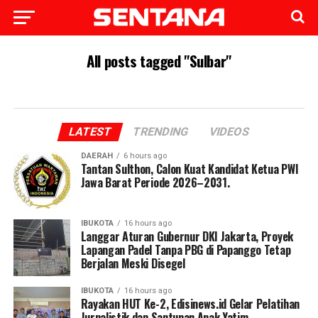
All posts tagged "Sulbar"
LATEST
TRENDING
VIDEOS
DAERAH
6 hours ago
Tantan Sulthon, Calon Kuat Kandidat Ketua PWI
Jawa Barat Periode 2026–2031.
IBUKOTA
16 hours ago
Langgar Aturan Gubernur DKI Jakarta, Proyek
Lapangan Padel Tanpa PBG di Papanggo Tetap
Berjalan Meski Disegel
IBUKOTA
16 hours ago
Rayakan HUT Ke-2, Edisinews.id Gelar Pelatihan
Jurnalistik dan Santunan Anak Yatim