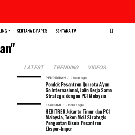
LING
SENTANA E-PAPER
SENTANA TV
wan"
LATEST
TRENDING
VIDEOS
PENDIDIKAN
1 hour ago
Pondok Pesantren Qurrota A’yun
Go Internasional, Jalin Kerja Sama
Strategis dengan PCI Malaysia
EKONOMI
2 hours ago
HEBITREN Jakarta Timur dan PCI
Malaysia, Teken MoU Strategis
Penguatan Bisnis Pesantren
Ekspor-Impor