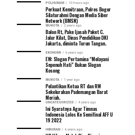
POLHUKAM
10 hours ago
Perkuat Kemitraan, Polres Bogor
Silaturahmi Dengan Media Siber
Network (BMSN)
IBUKOTA
2 years ago
Balon Rt, Pake Ijasah Paket C.
Jalur Kilat, Dinas Pendidikan DKI
Jakarta, diminta Turun Tangan.
EKONOMI
6 years ago
EW: Slogan Pertamina “Melayani
Sepenuh Hati” Bukan Slogan
Kosong
IBUKOTA
1 year ago
Pelantikan Ketua RT dan RW
Sekelurahan Pademangan Barat
Meriah.
UNCATEGORIZED
4 years ago
Ini Syaratnya Agar Timnas
Indonesia Lolos Ke Semifinal AFF U
19 2022
HIBURAN
6 years ago