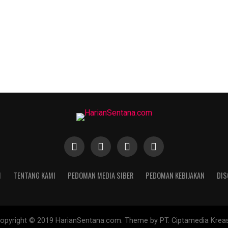
I
TENTANG KAMI
PEDOMAN MEDIA SIBER
PEDOMAN KEBIJAKAN
DIS
opyright © 2019 HarianSentana.com. Theme by PT. Ciptamedia Kreas