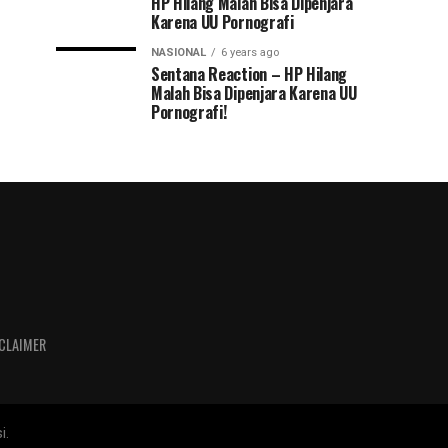
HP Hilang Malah Bisa Dipenjara
Karena UU Pornografi
NASIONAL
6 years ago
Sentana Reaction – HP Hilang
Malah Bisa Dipenjara Karena UU
Pornografi!
CLAIMER
i.