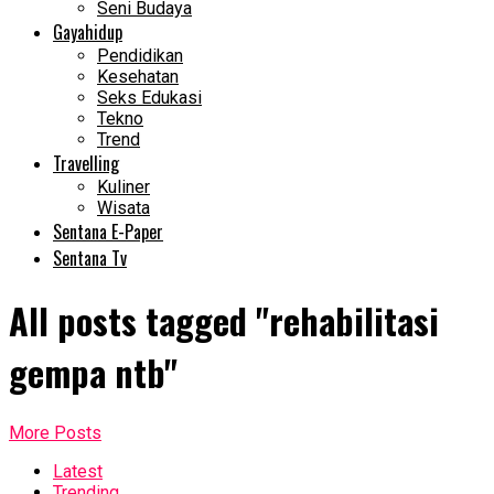
Seni Budaya
Gayahidup
Pendidikan
Kesehatan
Seks Edukasi
Tekno
Trend
Travelling
Kuliner
Wisata
Sentana E-Paper
Sentana Tv
All posts tagged "rehabilitasi
gempa ntb"
More Posts
Latest
Trending