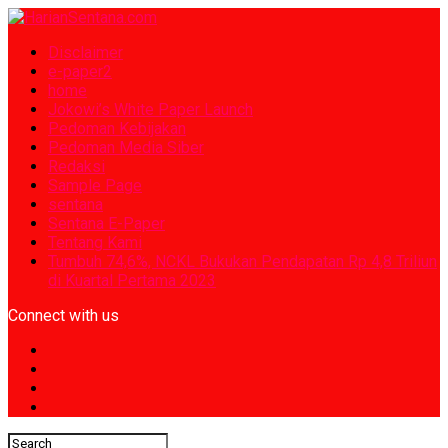
Disclaimer
e-paper2
home
Jokowi’s White Paper Launch
Pedoman Kebijakan
Pedoman Media Siber
Redaksi
Sample Page
sentana
Sentana E-Paper
Tentang Kami
Tumbuh 74,6%, NCKL Bukukan Pendapatan Rp 4,8 Triliun
di Kuartal Pertama 2023
Connect with us