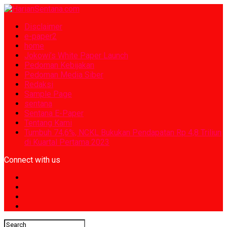
Disclaimer
e-paper2
home
Jokowi’s White Paper Launch
Pedoman Kebijakan
Pedoman Media Siber
Redaksi
Sample Page
sentana
Sentana E-Paper
Tentang Kami
Tumbuh 74,6%, NCKL Bukukan Pendapatan Rp 4,8 Triliun
di Kuartal Pertama 2023
Connect with us