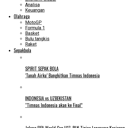
Analisa
Keuangan
Olahraga
MotoGP
Formula 1
Basket
Bulu tangkis
Raket
Sepakbola
SPIRIT SEPAK BOLA
‘Tanah Airku’ Bangkitkan Timnas Indonesia
INDONESIA vs UZBEKISTAN
“Timnas Indonesia akan ke Final”
Jelang FIFA World Cup U17, PLN Tinjau Langsung Kesiapan