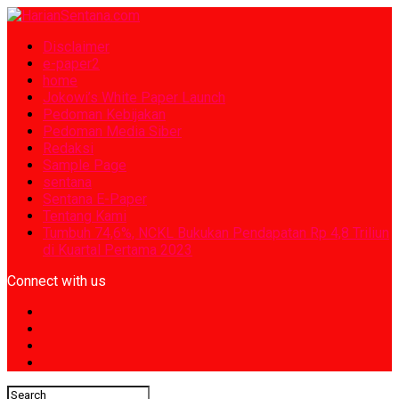
Disclaimer
e-paper2
home
Jokowi’s White Paper Launch
Pedoman Kebijakan
Pedoman Media Siber
Redaksi
Sample Page
sentana
Sentana E-Paper
Tentang Kami
Tumbuh 74,6%, NCKL Bukukan Pendapatan Rp 4,8 Triliun
di Kuartal Pertama 2023
Connect with us