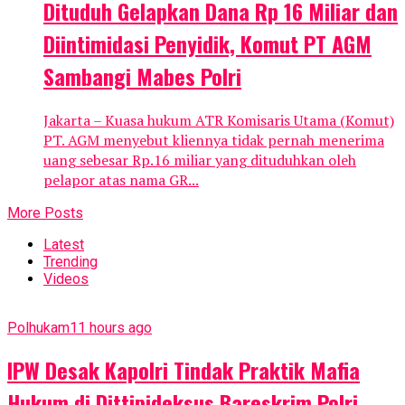
Dituduh Gelapkan Dana Rp 16 Miliar dan
Diintimidasi Penyidik, Komut PT AGM
Sambangi Mabes Polri
Jakarta – Kuasa hukum ATR Komisaris Utama (Komut)
PT. AGM menyebut kliennya tidak pernah menerima
uang sebesar Rp.16 miliar yang dituduhkan oleh
pelapor atas nama GR...
More Posts
Latest
Trending
Videos
Polhukam
11 hours ago
IPW Desak Kapolri Tindak Praktik Mafia
Hukum di Dittipideksus Bareskrim Polri