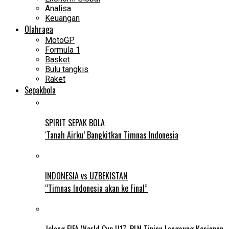
Analisa
Keuangan
Olahraga
MotoGP
Formula 1
Basket
Bulu tangkis
Raket
Sepakbola
SPIRIT SEPAK BOLA
‘Tanah Airku’ Bangkitkan Timnas Indonesia
INDONESIA vs UZBEKISTAN
“Timnas Indonesia akan ke Final”
Jelang FIFA World Cup U17, PLN Tinjau Langsung Kesiapan