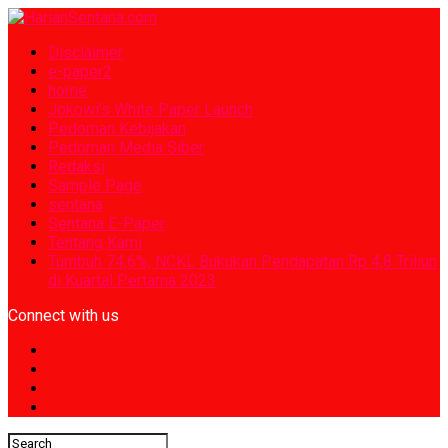
Disclaimer
e-paper2
home
Jokowi’s White Paper Launch
Pedoman Kebijakan
Pedoman Media Siber
Redaksi
Sample Page
sentana
Sentana E-Paper
Tentang Kami
Tumbuh 74,6%, NCKL Bukukan Pendapatan Rp 4,8 Triliun
di Kuartal Pertama 2023
Connect with us