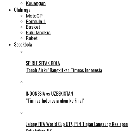
Keuangan
Olahraga
MotoGP
Formula 1
Basket
Bulu tangkis
Raket
Sepakbola
SPIRIT SEPAK BOLA
‘Tanah Airku’ Bangkitkan Timnas Indonesia
INDONESIA vs UZBEKISTAN
“Timnas Indonesia akan ke Final”
Jelang FIFA World Cup U17, PLN Tinjau Langsung Kesiapan
Kelistrikan JIS