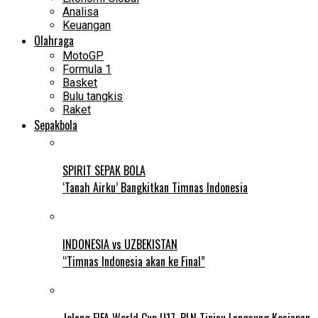
Analisa
Keuangan
Olahraga
MotoGP
Formula 1
Basket
Bulu tangkis
Raket
Sepakbola
SPIRIT SEPAK BOLA
‘Tanah Airku’ Bangkitkan Timnas Indonesia
INDONESIA vs UZBEKISTAN
“Timnas Indonesia akan ke Final”
Jelang FIFA World Cup U17, PLN Tinjau Langsung Kesiapan