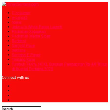
Disclaimer
e-paper2
home
Jokowi’s White Paper Launch
Pedoman Kebijakan
Pedoman Media Siber
Redaksi
Sample Page
sentana
Sentana E-Paper
Tentang Kami
Tumbuh 74,6%, NCKL Bukukan Pendapatan Rp 4,8 Triliun
di Kuartal Pertama 2023
Connect with us