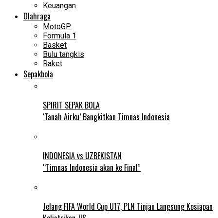
Keuangan
Olahraga
MotoGP
Formula 1
Basket
Bulu tangkis
Raket
Sepakbola
SPIRIT SEPAK BOLA
‘Tanah Airku’ Bangkitkan Timnas Indonesia
INDONESIA vs UZBEKISTAN
“Timnas Indonesia akan ke Final”
Jelang FIFA World Cup U17, PLN Tinjau Langsung Kesiapan
Kelistrikan JIS