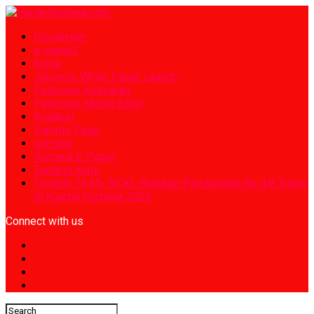
Disclaimer
e-paper2
home
Jokowi’s White Paper Launch
Pedoman Kebijakan
Pedoman Media Siber
Redaksi
Sample Page
sentana
Sentana E-Paper
Tentang Kami
Tumbuh 74,6%, NCKL Bukukan Pendapatan Rp 4,8 Triliun
di Kuartal Pertama 2023
Connect with us