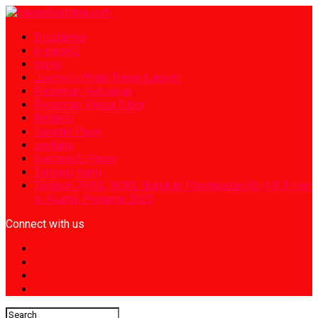
Disclaimer
e-paper2
home
Jokowi’s White Paper Launch
Pedoman Kebijakan
Pedoman Media Siber
Redaksi
Sample Page
sentana
Sentana E-Paper
Tentang Kami
Tumbuh 74,6%, NCKL Bukukan Pendapatan Rp 4,8 Triliun
di Kuartal Pertama 2023
Connect with us