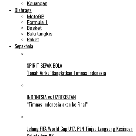
Keuangan
Olahraga
MotoGP
Formula 1
Basket
Bulu tangkis
Raket
Sepakbola
SPIRIT SEPAK BOLA
‘Tanah Airku’ Bangkitkan Timnas Indonesia
INDONESIA vs UZBEKISTAN
“Timnas Indonesia akan ke Final”
Jelang FIFA World Cup U17, PLN Tinjau Langsung Kesiapan
Kelistrikan JIS