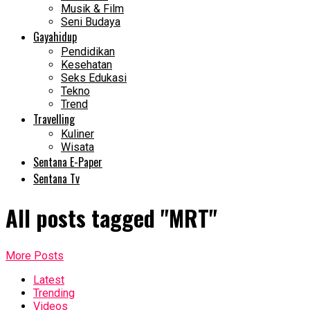
Musik & Film
Seni Budaya
Gayahidup
Pendidikan
Kesehatan
Seks Edukasi
Tekno
Trend
Travelling
Kuliner
Wisata
Sentana E-Paper
Sentana Tv
All posts tagged "MRT"
More Posts
Latest
Trending
Videos