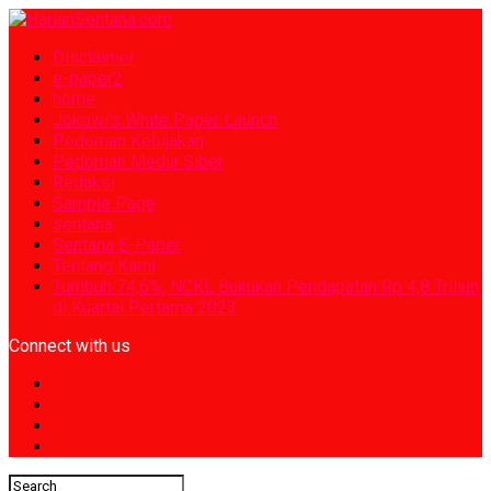
Disclaimer
e-paper2
home
Jokowi’s White Paper Launch
Pedoman Kebijakan
Pedoman Media Siber
Redaksi
Sample Page
sentana
Sentana E-Paper
Tentang Kami
Tumbuh 74,6%, NCKL Bukukan Pendapatan Rp 4,8 Triliun
di Kuartal Pertama 2023
Connect with us