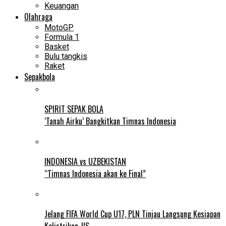
Keuangan
Olahraga
MotoGP
Formula 1
Basket
Bulu tangkis
Raket
Sepakbola
SPIRIT SEPAK BOLA
‘Tanah Airku’ Bangkitkan Timnas Indonesia
INDONESIA vs UZBEKISTAN
“Timnas Indonesia akan ke Final”
Jelang FIFA World Cup U17, PLN Tinjau Langsung Kesiapan
Kelistrikan JIS