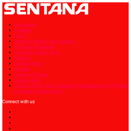
Disclaimer
e-paper2
home
Jokowi’s White Paper Launch
Pedoman Kebijakan
Pedoman Media Siber
Redaksi
Sample Page
sentana
Sentana E-Paper
Tentang Kami
Tumbuh 74,6%, NCKL Bukukan Pendapatan Rp 4,8 Triliun
di Kuartal Pertama 2023
Connect with us