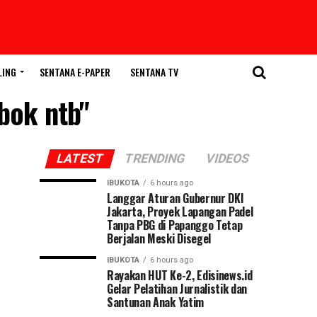
LING
SENTANA E-PAPER
SENTANA TV
bok ntb"
LATEST
TRENDING
VIDEOS
IBUKOTA
6 hours ago
Langgar Aturan Gubernur DKI
Jakarta, Proyek Lapangan Padel
Tanpa PBG di Papanggo Tetap
Berjalan Meski Disegel
IBUKOTA
6 hours ago
Rayakan HUT Ke-2, Edisinews.id
Gelar Pelatihan Jurnalistik dan
Santunan Anak Yatim