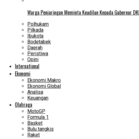
Warga Penjaringan Meminta Keadilan Kepada Gubernur DKI
Polhukam
Pilkada
Ibukota
Bodetabek
Daerah
Peristiwa
Opini
International
Ekonomi
Ekonomi Makro
Ekonomi Global
Analisa
Keuangan
Olahraga
MotoGP
Formula 1
Basket
Bulu tangkis
Raket