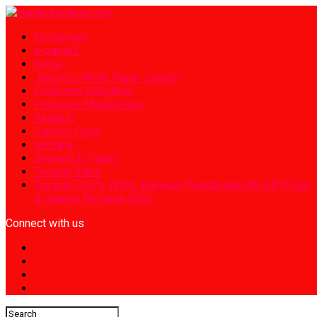
Disclaimer
e-paper2
home
Jokowi’s White Paper Launch
Pedoman Kebijakan
Pedoman Media Siber
Redaksi
Sample Page
sentana
Sentana E-Paper
Tentang Kami
Tumbuh 74,6%, NCKL Bukukan Pendapatan Rp 4,8 Triliun
di Kuartal Pertama 2023
Connect with us