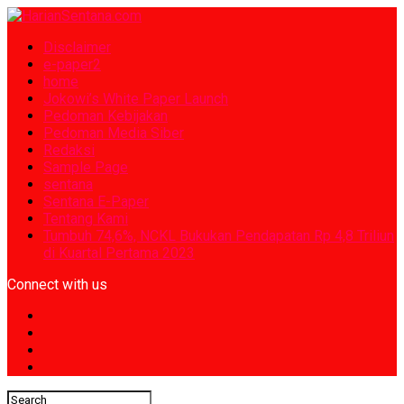
Disclaimer
e-paper2
home
Jokowi’s White Paper Launch
Pedoman Kebijakan
Pedoman Media Siber
Redaksi
Sample Page
sentana
Sentana E-Paper
Tentang Kami
Tumbuh 74,6%, NCKL Bukukan Pendapatan Rp 4,8 Triliun
di Kuartal Pertama 2023
Connect with us