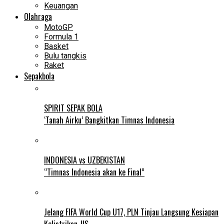
Keuangan
Olahraga
MotoGP
Formula 1
Basket
Bulu tangkis
Raket
Sepakbola
SPIRIT SEPAK BOLA
‘Tanah Airku’ Bangkitkan Timnas Indonesia
INDONESIA vs UZBEKISTAN
“Timnas Indonesia akan ke Final”
Jelang FIFA World Cup U17, PLN Tinjau Langsung Kesiapan
Kelistrikan JIS