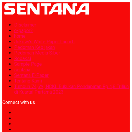
Disclaimer
e-paper2
home
Jokowi’s White Paper Launch
Pedoman Kebijakan
Pedoman Media Siber
Redaksi
Sample Page
sentana
Sentana E-Paper
Tentang Kami
Tumbuh 74,6%, NCKL Bukukan Pendapatan Rp 4,8 Triliun
di Kuartal Pertama 2023
Connect with us