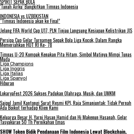
SPIRIT SEPAK BOLA
‘Tanah Airku’ Bangkitkan Timnas Indonesia
INDONESIA vs UZBEKISTAN
“Timnas Indonesia akan ke Final”
Jelang FIFA World Cup U17, PLN Tinjau Langsung Kesiapan Kelistrikan JIS
Persipa Cup Gelar Turnamen Sepak Bola Liga Kocok, Dalam Rangka
Memeriahkan HUT RI Ke- 78
Timnas U-20 Kompak Kenakan Pita Hitam, Simbol Matinya Mimpi Tunas
Muda
Liga Champions
Liga Inggris
Liga Italias
Liga Spanyol
Hiburan
LokaryaFest 2026 Sukses Padukan Olahraga, Musik, dan UMKM
Saipul Jamil Kantongi Surat Resmi KPI, Raja Simanjuntak: Tidak Pernah
Ada Boikot terhadap Klien Kami
Keluarga Besar H. Yarni Hasan Hamid dan Hj Makenun Hasanah, Gelar
Tasyakuran 50 Th Pernikahan Emas
SHOW Token Bidik Pendanaan Film Indonesia Lewat Blockchain,