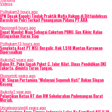
Videos
Polhukam
3 hours ago
IPW Desak Kapolri Tindak Praktik Mafia Hukum di Dittipideksus
Bareskrim Polri Terkait Penanganan Pidana PT ARA
Nasional
4 hours ago
Dapat Mandat Maju Sebagai Caketum PBNU, Gus Kikin: Kalau
Ditugaskan Harus Siap
Polhukam
13 hours ago
Sengketa Aset PT MSJ Bergulir, Hak 1.510 Mantan Karyawan
Dipersoalkan
Ibukota
2 years ago
Balon Rt, Pake Ijasah Paket C. Jalur Kilat, Dinas Pendidikan DKI
Jakarta, diminta Turun Tangan.
Ekonomi
6 years ago
EW: Slogan Pertamina “Melayani Sepenuh Hati” Bukan Slogan
Kosong
Ibukota
1 year ago
Pelantikan Ketua RT dan RW Sekelurahan Pademangan Barat
Meriah.
Uncategorized
4 years ago