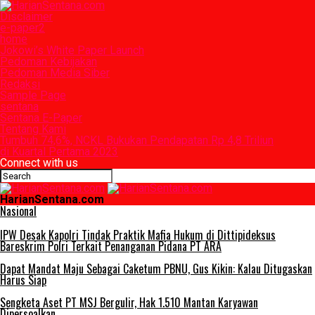
Disclaimer
e-paper2
home
Jokowi’s White Paper Launch
Pedoman Kebijakan
Pedoman Media Siber
Redaksi
Sample Page
sentana
Sentana E-Paper
Tentang Kami
Tumbuh 74,6%, NCKL Bukukan Pendapatan Rp 4,8 Triliun
di Kuartal Pertama 2023
Connect with us
HarianSentana.com
Nasional
IPW Desak Kapolri Tindak Praktik Mafia Hukum di Dittipideksus
Bareskrim Polri Terkait Penanganan Pidana PT ARA
Dapat Mandat Maju Sebagai Caketum PBNU, Gus Kikin: Kalau Ditugaskan
Harus Siap
Sengketa Aset PT MSJ Bergulir, Hak 1.510 Mantan Karyawan
Dipersoalkan