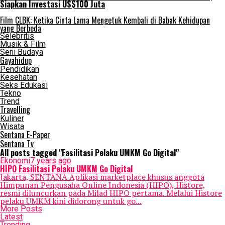
Siapkan Investasi US$100 Juta
Film CLBK: Ketika Cinta Lama Mengetuk Kembali di Babak Kehidupan
yang Berbeda
Selebritis
Musik & Film
Seni Budaya
Gayahidup
Pendidikan
Kesehatan
Seks Edukasi
Tekno
Trend
Travelling
Kuliner
Wisata
Sentana E-Paper
Sentana Tv
All posts tagged "Fasilitasi Pelaku UMKM Go Digital"
Ekonomi
7 years ago
HIPO Fasilitasi Pelaku UMKM Go Digital
Jakarta, SENTANA Aplikasi marketplace khusus anggota
Himpunan Pengusaha Online Indonesia (HIPO), Histore,
resmi diluncurkan pada Milad HIPO pertama. Melalui Histore
pelaku UMKM kini didorong untuk go...
More Posts
Latest
Trending