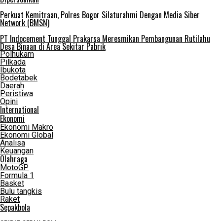
Perkuat Kemitraan, Polres Bogor Silaturahmi Dengan Media Siber
Network (BMSN)
PT Indocement Tunggal Prakarsa Meresmikan Pembangunan Rutilahu
Desa Binaan di Area Sekitar Pabrik
Polhukam
Pilkada
Ibukota
Bodetabek
Daerah
Peristiwa
Opini
International
Ekonomi
Ekonomi Makro
Ekonomi Global
Analisa
Keuangan
Olahraga
MotoGP
Formula 1
Basket
Bulu tangkis
Raket
Sepakbola