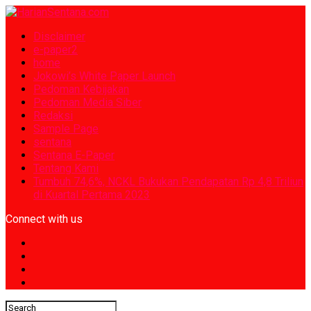
Disclaimer
e-paper2
home
Jokowi’s White Paper Launch
Pedoman Kebijakan
Pedoman Media Siber
Redaksi
Sample Page
sentana
Sentana E-Paper
Tentang Kami
Tumbuh 74,6%, NCKL Bukukan Pendapatan Rp 4,8 Triliun
di Kuartal Pertama 2023
Connect with us