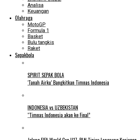
Analisa
Keuangan
Olahraga
MotoGP
Formula 1
Basket
Bulu tangkis
Raket
Sepakbola
SPIRIT SEPAK BOLA
‘Tanah Airku’ Bangkitkan Timnas Indonesia
INDONESIA vs UZBEKISTAN
“Timnas Indonesia akan ke Final”
Jelang FIFA World Cup U17, PLN Tinjau Langsung Kesiapan